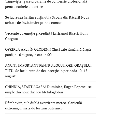
Târgoviște! Șase programe de conversie profesională
pentru cadrele didactice
Se lucrează în ritm susținut la Școala din Răcari! Noua
unitate de învățământ prinde contur
Vecernie cu emoție și credință la Hramul Bisericii din
Gorgota
OPRIREA APEI ÎN GLODENI! Cinci sate rămân fără apă
până joi, 6 august, la ora 14:00
ANUNȚ IMPORTANT PENTRU LOCUITORII ORAȘULUI
TITU! Se fac lucrări de dezinsecție în perioada 10–15
august
CHINDIA, START ACASĂ! Duminică, Eugen Popescu se
umple din nou: duel cu Metaloglobus
Dâmbovița, sub dublă avertizare meteo! Caniculă
extremă, urmată de furtuni puternice