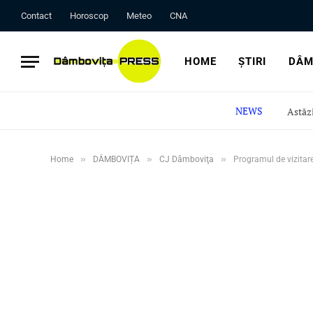
Contact
Horoscop
Meteo
CNA
HOME
ȘTIRI
DÂM
NEWS
»
»
»
Home
DÂMBOVIȚA
CJ Dâmboviţa
Programul de vizitar