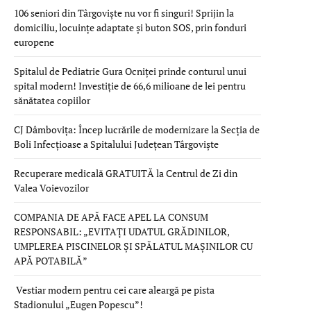
106 seniori din Târgoviște nu vor fi singuri! Sprijin la
domiciliu, locuințe adaptate și buton SOS, prin fonduri
europene
Spitalul de Pediatrie Gura Ocniței prinde conturul unui
spital modern! Investiție de 66,6 milioane de lei pentru
sănătatea copiilor
CJ Dâmbovița: Încep lucrările de modernizare la Secția de
Boli Infecțioase a Spitalului Județean Târgoviște
Recuperare medicală GRATUITĂ la Centrul de Zi din
Valea Voievozilor
COMPANIA DE APĂ FACE APEL LA CONSUM
RESPONSABIL: „EVITAȚI UDATUL GRĂDINILOR,
UMPLEREA PISCINELOR ȘI SPĂLATUL MAȘINILOR CU
APĂ POTABILĂ”
Vestiar modern pentru cei care aleargă pe pista
Stadionului „Eugen Popescu”!