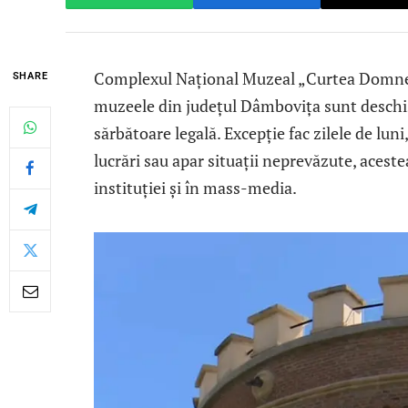
Complexul Național Muzeal „Curtea Domnea
SHARE
muzeele din județul Dâmbovița sunt deschise 
sărbătoare legală. Excepție fac zilele de lu
lucrări sau apar situații neprevăzute, acest
instituției și în mass-media.