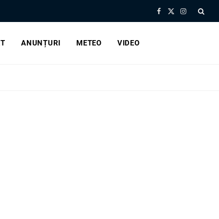
Facebook
X
Instagram
(Twitter)
RT
ANUNȚURI
METEO
VIDEO