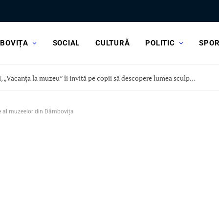
BOVIȚA
SOCIAL
CULTURĂ
POLITIC
SPO
Astăzi, „Vacanța la muzeu” îi invită pe copii să descopere lumea sculpturii, la Curtea Domnească
e al muzeelor din Dâmbovița