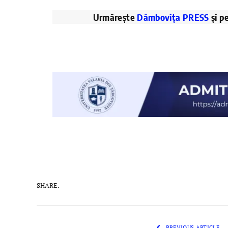
Urmărește
Dâmbovița PRESS
și p
SHARE.
PREVIOUS ARTICLE