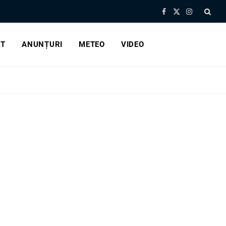
Facebook
X
Instagram
(Twitter)
RT
ANUNȚURI
METEO
VIDEO