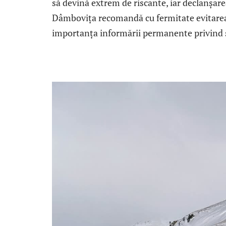
să devină extrem de riscante, iar declanșar
Dâmbovița recomandă cu fermitate evitarea
importanța informării permanente privind 