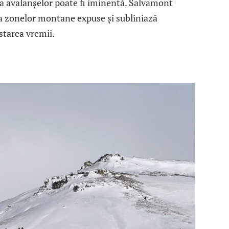
ea avalanșelor poate fi iminentă. Salvamont
 zonelor montane expuse și subliniază
starea vremii.