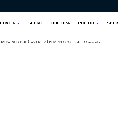
BOVIȚA
SOCIAL
CULTURĂ
POLITIC
SPO
DÂMBOVIȚA, SUB DOUĂ AVERTIZĂRI METEOROLOGICE! Caniculă dar și vijelii și ploi torențiale