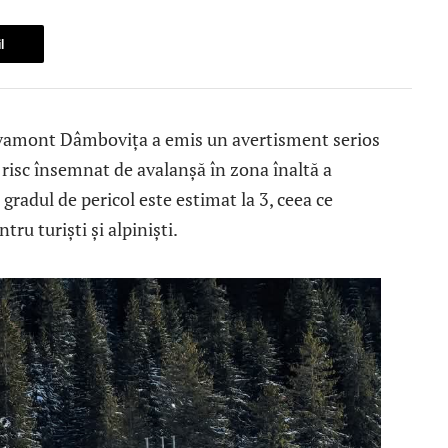
l
alvamont Dâmbovița a emis un avertisment serios
 risc însemnat de avalanșă în zona înaltă a
radul de pericol este estimat la 3, ceea ce
ru turiști și alpiniști.