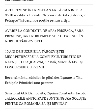
ARTA REVINE ÎN PRIM-PLAN LA TÂRGOVIȘTE! A
XVIII-a ediție a Bienalei Naționale de Artă „Gheorghe
Petrașcu” își deschide porțile pentru artiști
AVARIE LA CONDUCTA DE APĂ: PRISEACA, FĂRĂ
PRESIUNE, IAR PROBLEMELE SE POT EXTINDE ÎN
NORDUL TÂRGOVIȘTEI
10 ANI DE BUCURIE LA TÂRGOVIȘTE!
MEGAPETRECERE LA COMPLEXUL TURISTIC DE
NATAȚIE, CU AQUAGYM, SPUMĂ, MUZICĂ LIVE ȘI
CONCURSURI CU PREMII
Recensământul câinilor, în plină desfășurare la Titu.
Echipele Primăriei sunt pe teren
Senatorul AUR Dâmbovița, Ciprian Constantin Iacob:
„ALEGERILE ANTICIPATE SUNT SINGURA SOLUȚIE
PENTRU CA ROMÂNIA SĂ ÎȘI REVINĂ!”