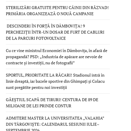
STERILIZĂRI GRATUITE PENTRU CÂINII DIN RĂZVAD!
PRIMĂRIA ORGANIZEAZĂ O NOUĂ CAMPANIE
DESCINDERI ÎN FORȚĂ ÎN DÂMBOVIȚA! 9
PERCHEZIȚII ÎNTR-UN DOSAR DE FURT DE CABLURI
DE LA PARCURI FOTOVOLTAICE
Cu ce vine ministrul Economiei în Dâmbovița, în afară de
propagandă? PSD: „Industria de apărare are nevoie de
contracte și investiții, nu de fotografii”
SPORTUL, PRIORITATE LA RĂCARI! Stadionul intră în
linie dreaptă, iar bazele sportive din Ghimpați și Colacu
sunt pregătite pentru noi investiții
GĂEȘTIUL SCAPĂ DE TIRURI! CENTURA DE 89 DE
MILIOANE DE LEI PRINDE CONTUR
ADMITERE MASTER LA UNIVERSITATEA „VALAHIA”
DIN TÂRGOVIȘTE: CALENDARUL SESIUNII IULIE–
SEPTEMBRIE 2026