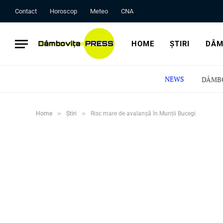
Contact
Horoscop
Meteo
CNA
HOME
ȘTIRI
DÂM
NEWS
»
»
Home
Știri
Risc mare de avalanșă în Munții Bucegi