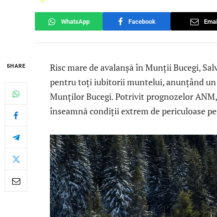
WhatsApp
Facebook
Emai
Risc mare de avalanșă în Munții Bucegi, S
SHARE
pentru toți iubitorii muntelui, anunțând un
Munților Bucegi. Potrivit prognozelor ANM, g
înseamnă condiții extrem de periculoase pent