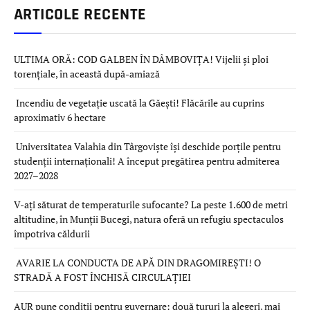
ARTICOLE RECENTE
ULTIMA ORĂ: COD GALBEN ÎN DÂMBOVIȚA! Vijelii și ploi
torențiale, în această după-amiază
Incendiu de vegetație uscată la Găești! Flăcările au cuprins
aproximativ 6 hectare
Universitatea Valahia din Târgoviște își deschide porțile pentru
studenții internaționali! A început pregătirea pentru admiterea
2027–2028
V-ați săturat de temperaturile sufocante? La peste 1.600 de metri
altitudine, în Munții Bucegi, natura oferă un refugiu spectaculos
împotriva căldurii
AVARIE LA CONDUCTA DE APĂ DIN DRAGOMIREȘTI! O
STRADĂ A FOST ÎNCHISĂ CIRCULAȚIEI
AUR pune condiții pentru guvernare: două tururi la alegeri, mai