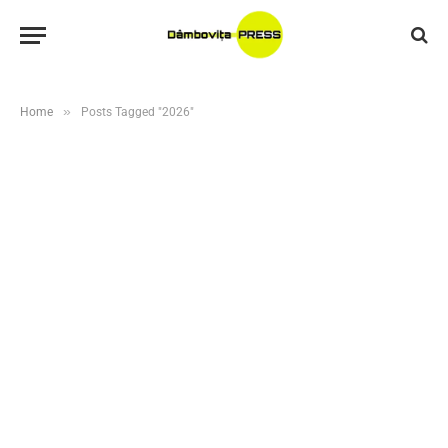
»
Home
Posts Tagged "2026"