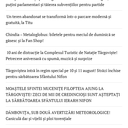
puțini parlamentari și tăierea subvențiilor pentru partide
Un teren abandonat se transformă într-o parcare modernă și
gratuită, la Titu
Chindia – Metaloglobus: biletele pentru meciul de duminică se
găsesc și la Fan Shop!
10 ani de distracție la Complexul Turistic de Natație Târgoviște!
Petrecere aniversară cu spumă, muzică și surprize
Târgoviștea intră în regim special pe 10 și 11 august! Străzi închise
pentru sărbătoarea Sfântului Nifon
MOAȘTELE SFINTEI MUCENIȚE FILOFTEIA AJUNG LA
TÂRGOVIȘTE! ZECI DE MII DE CREDINCIOȘI SUNT AȘTEPTAȚI
LA SĂRBĂTOAREA SFÂNTULUI IERARH NIFON
DÂMBOVIȚA, SUB DOUĂ AVERTIZĂRI METEOROLOGICE!
Caniculă dar și vijelii și ploi torențiale