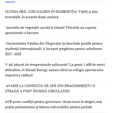
ULTIMA ORĂ: COD GALBEN ÎN DÂMBOVIȚA! Vijelii și ploi
torențiale, în această după-amiază
Incendiu de vegetație uscată la Găești! Flăcările au cuprins
aproximativ 6 hectare
Universitatea Valahia din Târgoviște își deschide porțile pentru
studenții internaționali! A început pregătirea pentru admiterea
2027–2028
V-ați săturat de temperaturile sufocante? La peste 1.600 de metri
altitudine, în Munții Bucegi, natura oferă un refugiu spectaculos
împotriva căldurii
AVARIE LA CONDUCTA DE APĂ DIN DRAGOMIREȘTI! O
STRADĂ A FOST ÎNCHISĂ CIRCULAȚIEI
AUR pune condiții pentru guvernare: două tururi la alegeri, mai
puțini parlamentari și tăierea subvențiilor pentru partide