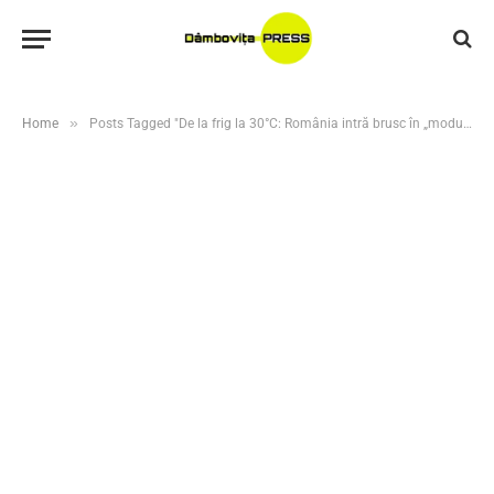
»
Home
Posts Tagged "De la frig la 30°C: România intră brusc în „modul vară”"