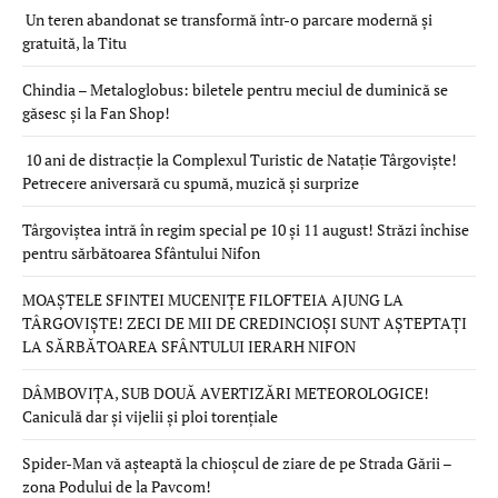
Un teren abandonat se transformă într-o parcare modernă și
gratuită, la Titu
Chindia – Metaloglobus: biletele pentru meciul de duminică se
găsesc și la Fan Shop!
10 ani de distracție la Complexul Turistic de Natație Târgoviște!
Petrecere aniversară cu spumă, muzică și surprize
Târgoviștea intră în regim special pe 10 și 11 august! Străzi închise
pentru sărbătoarea Sfântului Nifon
MOAȘTELE SFINTEI MUCENIȚE FILOFTEIA AJUNG LA
TÂRGOVIȘTE! ZECI DE MII DE CREDINCIOȘI SUNT AȘTEPTAȚI
LA SĂRBĂTOAREA SFÂNTULUI IERARH NIFON
DÂMBOVIȚA, SUB DOUĂ AVERTIZĂRI METEOROLOGICE!
Caniculă dar și vijelii și ploi torențiale
Spider-Man vă așteaptă la chioșcul de ziare de pe Strada Gării –
zona Podului de la Pavcom!