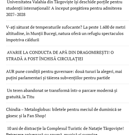
Universitatea Valahia din Târgoviște își deschide porțile pentru
studenții internaționali! A început pregătirea pentru admiterea
2027–2028
V-ați săturat de temperaturile sufocante? La peste 1.600 de metri
altitudine, în Munții Bucegi, natura oferă un refugiu spectaculos
împotriva căldurii
AVARIE LA CONDUCTA DE APĂ DIN DRAGOMIREȘTI! O
STRADĂ A FOST ÎNCHISĂ CIRCULAȚIEI
AUR pune condiții pentru guvernare: două tururi la alegeri, mai
puțini parlamentari și tăierea subvențiilor pentru partide
Un teren abandonat se transformă într-o parcare modernă și
gratuită, la Titu
Chindia – Metaloglobus: biletele pentru meciul de duminică se
găsesc și la Fan Shop!
10 ani de distracție la Complexul Turistic de Natație Târgoviște!
Petrecere aniversară cu spumă, muzică și surprize