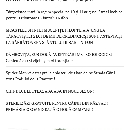
Târgoviștea intră în regim special pe 10 și 11 august! Străzi închise
pentru sărbătoarea Sfântului Nifon
MOAȘTELE SFINTEI MUCENIȚE FILOFTEIA AJUNG LA
TÂRGOVIȘTE! ZECI DE MII DE CREDINCIOȘI SUNT AȘTEPTAȚI
LA SĂRBĂTOAREA SFÂNTULUI IERARH NIFON
DÂMBOVIȚA, SUB DOUĂ AVERTIZĂRI METEOROLOGICE!
Caniculă dar și vijelii și ploi torențiale
Spider-Man vă așteaptă la chioșcul de ziare de pe Strada Gării –
zona Podului de la Pavcom!
CHINDIA DEBUTEAZĂ ACASĂ ÎN NOUL SEZON!
STERILIZĂRI GRATUITE PENTRU CÂINII DIN RĂZVAD!
PRIMĂRIA ORGANIZEAZĂ O NOUĂ CAMPANIE