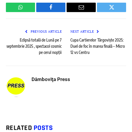
WhatsApp
Facebook
Email
Twitter
PREVIOUS ARTICLE
NEXT ARTICLE
Eclipsă totală de Lună pe 7
Cupa Cartierelor Târgoviște 2025:
septembrie 2025 , spectacol cosmic
Duel de foc în marea finală – Micro
pe cerul nopții
12 vs Centru
Dâmboviţa Press
RELATED
POSTS