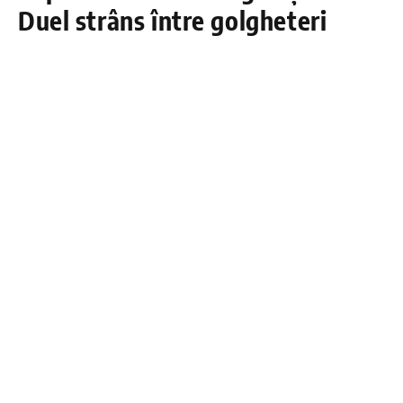
Duel strâns între golgheteri
înainte de sferturi
DÂMBOVIŢA PRESS
5 SEPTEMBRIE 2025
Spectacolul continuă în
Cupa Cartierelor
Târgoviște
, iar competiția se intensifică nu doar pe
teren, ci și în clasamentul marcatorilor. În fruntea
ierarhiei se află
Doru Ioniță (Micro 3)
,
Cătălin
Șerban (Micro 12)
și
Raul Vlad (Prepeleac)
,
fiecare cu
4 goluri
, pregătiți să își continue
parcursul în sferturile de finală.