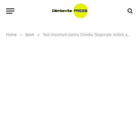
»
»
Home
Sport
Test important pentru Chindia Târgoviște: Astăzi, amical cu Concordia Chiajna