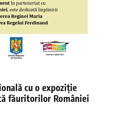
onală cu o expoziție
ă făuritorilor României