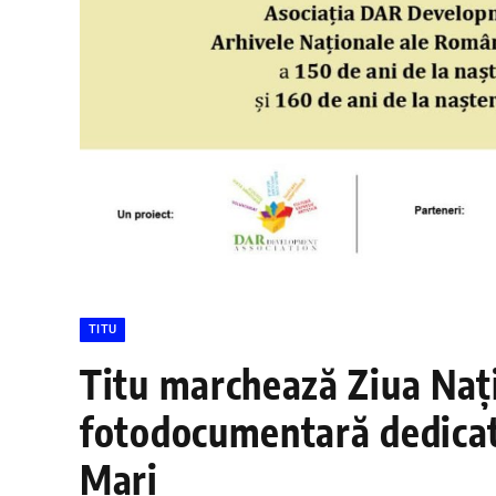
TITU
Titu marchează Ziua Nați
fotodocumentară dedicat
Mari