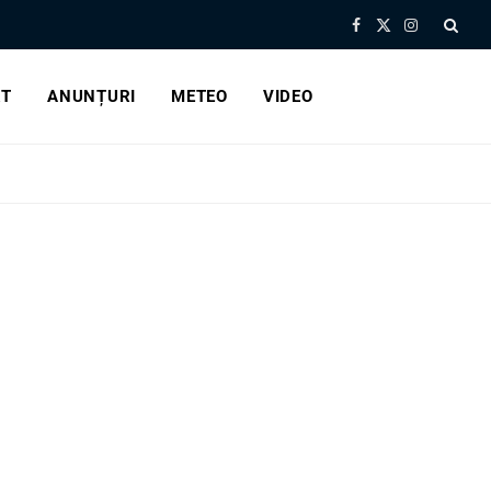
Facebook
X
Instagram
(Twitter)
RT
ANUNȚURI
METEO
VIDEO