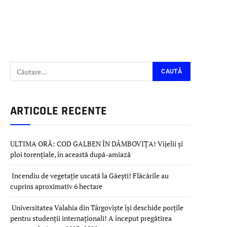
ARTICOLE RECENTE
ULTIMA ORĂ: COD GALBEN ÎN DÂMBOVIȚA! Vijelii și
ploi torențiale, în această după-amiază
Incendiu de vegetație uscată la Găești! Flăcările au
cuprins aproximativ 6 hectare
Universitatea Valahia din Târgoviște își deschide porțile
pentru studenții internaționali! A început pregătirea