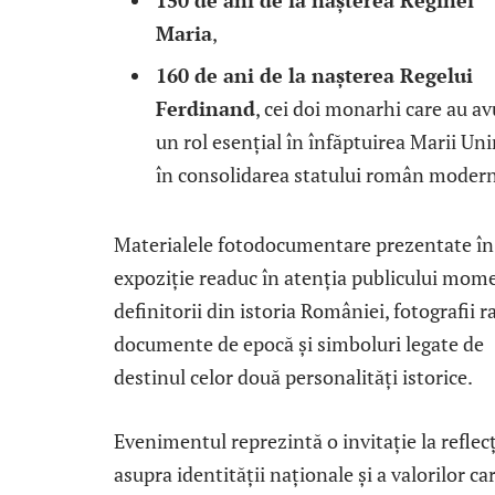
150 de ani de la nașterea Reginei
Maria
,
160 de ani de la nașterea Regelui
Ferdinand
, cei doi monarhi care au av
un rol esențial în înfăptuirea Marii Unir
în consolidarea statului român modern
Materialele fotodocumentare prezentate în
expoziție readuc în atenția publicului mom
definitorii din istoria României, fotografii ra
documente de epocă și simboluri legate de
destinul celor două personalități istorice.
Evenimentul reprezintă o invitație la reflec
asupra identității naționale și a valorilor ca