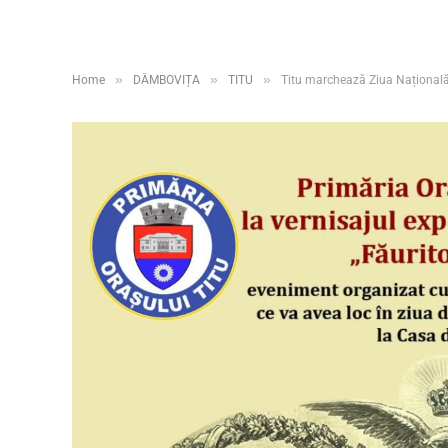
»
»
»
Home
DÂMBOVIȚA
TITU
Titu marchează Ziua Națională