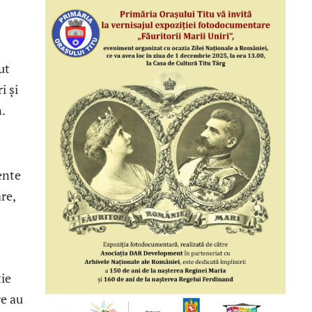
ut
i și
.
ente
re,
ție
re au