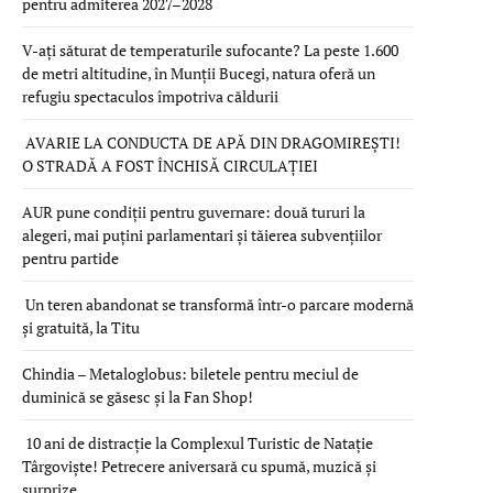
pentru admiterea 2027–2028
V-ați săturat de temperaturile sufocante? La peste 1.600
de metri altitudine, în Munții Bucegi, natura oferă un
refugiu spectaculos împotriva căldurii
AVARIE LA CONDUCTA DE APĂ DIN DRAGOMIREȘTI!
O STRADĂ A FOST ÎNCHISĂ CIRCULAȚIEI
AUR pune condiții pentru guvernare: două tururi la
alegeri, mai puțini parlamentari și tăierea subvențiilor
pentru partide
Un teren abandonat se transformă într-o parcare modernă
și gratuită, la Titu
Chindia – Metaloglobus: biletele pentru meciul de
duminică se găsesc și la Fan Shop!
10 ani de distracție la Complexul Turistic de Natație
Târgoviște! Petrecere aniversară cu spumă, muzică și
surprize