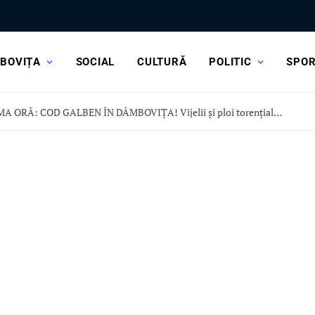
BOVIȚA
SOCIAL
CULTURĂ
POLITIC
SPO
ULTIMA ORĂ: COD GALBEN ÎN DÂMBOVIȚA! Vijelii și ploi torențiale, în această după-amiază