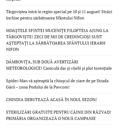
Târgoviștea intră în regim special pe 10 și 11 august! Străzi
închise pentru sărbătoarea Sfântului Nifon
MOAȘTELE SFINTEI MUCENIȚE FILOFTEIA AJUNG LA
TÂRGOVIȘTE! ZECI DE MII DE CREDINCIOȘI SUNT
AȘTEPTAȚI LA SĂRBĂTOAREA SFÂNTULUI IERARH
NIFON
DÂMBOVIȚA, SUB DOUĂ AVERTIZĂRI
METEOROLOGICE! Caniculă dar și vijelii și ploi torențiale
Spider-Man vă așteaptă la chioșcul de ziare de pe Strada
Gării – zona Podului de la Pavcom!
CHINDIA DEBUTEAZĂ ACASĂ ÎN NOUL SEZON!
STERILIZĂRI GRATUITE PENTRU CÂINII DIN RĂZVAD!
PRIMĂRIA ORGANIZEAZĂ O NOUĂ CAMPANIE