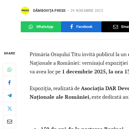
DÂMBOVIŢA PRESS
29 NOIEMBRIE 2025
WhatsApp
Facebook
Emai
Primăria Orașului Titu invită publicul la un
SHARE
Naționale a României: vernisajul expoziți
va avea loc pe
1 decembrie 2025, la ora 1
Expoziția, realizată de
Asociația DAR Dev
Naționale ale României
, este dedicată a