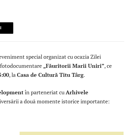
l
 eveniment special organizat cu ocazia Zilei
ei fotodocumentare
„Făuritorii Marii Uniri”
, ce
3:00
, la
Casa de Cultură Titu Târg
.
elopment
în parteneriat cu
Arhivele
niversării a două momente istorice importante: