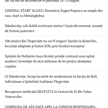
fac lucrări de dezinsecție în perioada 10–15 august
CHINDIA, START ACASĂ! Duminică, Eugen Popescu se umple din
nou: duel cu Metaloglobus
Dâmbovița, sub dublă avertizare meteo! Caniculă extremă, urmată
de furtuni puternice
106 seniori din Târgoviște nu vor fi singuri! Sprijin la domiciliu,
locuințe adaptate și buton SOS, prin fonduri europene
Spitalul de Pediatrie Gura Ocniței prinde conturul unui spital
modern! Investiție de 66,6 milioane de lei pentru sănătatea
copiilor
CJ Dâmbovița: Încep lucrările de modernizare la Secția de Boli
Infecțioase a Spitalului Județean Târgoviște
Recuperare medicală GRATUITĂ la Centrul de Zi din Valea
Voievozilor
COMPANIA DE APĂ FACE APEL LA CONSUM RESPONSABIL: