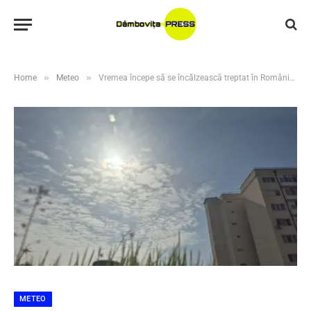
»
»
Home
Meteo
Vremea începe să se încălzească treptat în România iar până la finalul săptămânii vom avea temperaturi apropiate de 18 grade Celsius
METEO