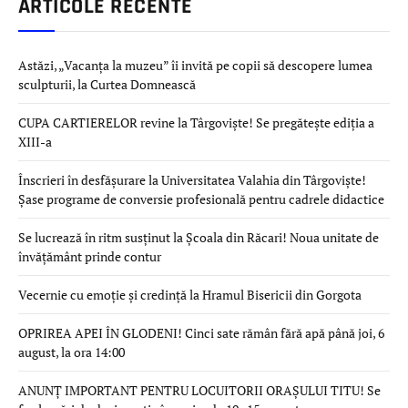
ARTICOLE RECENTE
Astăzi, „Vacanța la muzeu” îi invită pe copii să descopere lumea
sculpturii, la Curtea Domnească
CUPA CARTIERELOR revine la Târgoviște! Se pregătește ediția a
XIII-a
Înscrieri în desfășurare la Universitatea Valahia din Târgoviște!
Șase programe de conversie profesională pentru cadrele didactice
Se lucrează în ritm susținut la Școala din Răcari! Noua unitate de
învățământ prinde contur
Vecernie cu emoție și credință la Hramul Bisericii din Gorgota
OPRIREA APEI ÎN GLODENI! Cinci sate rămân fără apă până joi, 6
august, la ora 14:00
ANUNȚ IMPORTANT PENTRU LOCUITORII ORAȘULUI TITU! Se