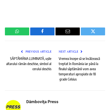
WhatsApp
Facebook
Email
Twitter
PREVIOUS ARTICLE
NEXT ARTICLE
SĂPTĂMÂNA LUMINATĂ, ușile
Vremea începe să se încălzească
altarului rămân deschise, simbol al
treptat în România iar până la
cerului deschis
finalul săptămânii vom avea
temperaturi apropiate de 18
grade Celsius
Dâmboviţa Press