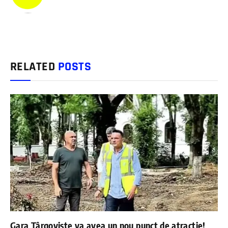
RELATED
POSTS
Gara Târgoviște va avea un nou punct de atracție!