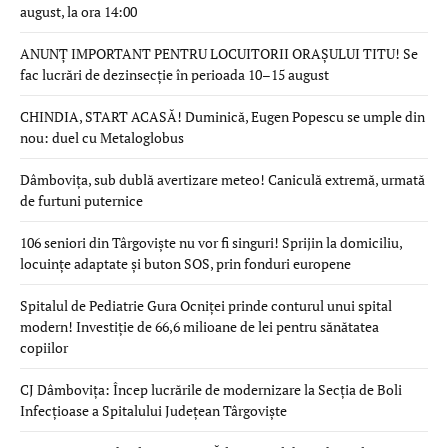
august, la ora 14:00
ANUNȚ IMPORTANT PENTRU LOCUITORII ORAȘULUI TITU! Se
fac lucrări de dezinsecție în perioada 10–15 august
CHINDIA, START ACASĂ! Duminică, Eugen Popescu se umple din
nou: duel cu Metaloglobus
Dâmbovița, sub dublă avertizare meteo! Caniculă extremă, urmată
de furtuni puternice
106 seniori din Târgoviște nu vor fi singuri! Sprijin la domiciliu,
locuințe adaptate și buton SOS, prin fonduri europene
Spitalul de Pediatrie Gura Ocniței prinde conturul unui spital
modern! Investiție de 66,6 milioane de lei pentru sănătatea
copiilor
CJ Dâmbovița: Încep lucrările de modernizare la Secția de Boli
Infecțioase a Spitalului Județean Târgoviște