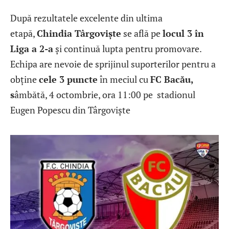
După rezultatele excelente din ultima
etapă,
Chindia Târgoviște
se află pe
locul 3 în
Liga a 2-a
și continuă lupta pentru promovare.
Echipa are nevoie de sprijinul suporterilor pentru a
obține
cele 3 puncte
în meciul cu
FC Bacău,
s
âmbătă, 4 octombrie, ora 11:00 pe stadionul
Eugen Popescu din Târgoviște