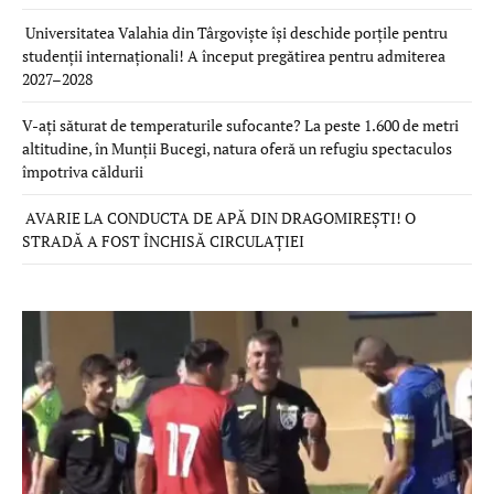
Universitatea Valahia din Târgoviște își deschide porțile pentru
studenții internaționali! A început pregătirea pentru admiterea
2027–2028
V-ați săturat de temperaturile sufocante? La peste 1.600 de metri
altitudine, în Munții Bucegi, natura oferă un refugiu spectaculos
împotriva căldurii
AVARIE LA CONDUCTA DE APĂ DIN DRAGOMIREȘTI! O
STRADĂ A FOST ÎNCHISĂ CIRCULAȚIEI