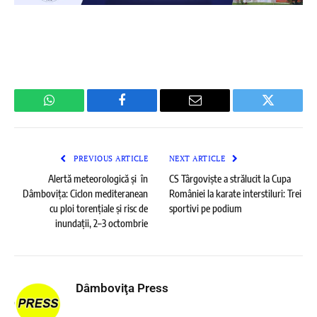
WhatsApp
Facebook
Email
Twitter
PREVIOUS ARTICLE
NEXT ARTICLE
Alertă meteorologică și în
CS Târgoviște a strălucit la Cupa
Dâmbovița: Ciclon mediteranean
României la karate interstiluri: Trei
cu ploi torențiale și risc de
sportivi pe podium
inundații, 2–3 octombrie
Dâmboviţa Press