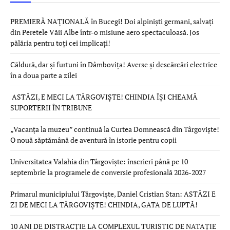
PREMIERĂ NAȚIONALĂ în Bucegi! Doi alpiniști germani, salvați
din Peretele Văii Albe într-o misiune aero spectaculoasă. Jos
pălăria pentru toți cei implicați!
Căldură, dar și furtuni în Dâmbovița! Averse și descărcări electrice
în a doua parte a zilei
ASTĂZI, E MECI LA TÂRGOVIȘTE! CHINDIA ÎȘI CHEAMĂ
SUPORTERII ÎN TRIBUNE
„Vacanța la muzeu” continuă la Curtea Domnească din Târgoviște!
O nouă săptămână de aventură în istorie pentru copii
Universitatea Valahia din Târgoviște: înscrieri până pe 10
septembrie la programele de conversie profesională 2026-2027
Primarul municipiului Târgoviște, Daniel Cristian Stan: ASTĂZI E
ZI DE MECI LA TÂRGOVIȘTE! CHINDIA, GATA DE LUPTĂ!
10 ANI DE DISTRACȚIE LA COMPLEXUL TURISTIC DE NATAȚIE