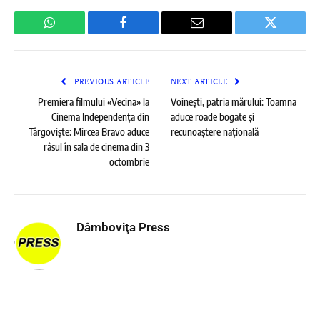
WhatsApp
Facebook
Email
Twitter
PREVIOUS ARTICLE
NEXT ARTICLE
Premiera filmului «Vecina» la
Voinești, patria mărului: Toamna
Cinema Independența din
aduce roade bogate și
Târgoviște: Mircea Bravo aduce
recunoaștere națională
râsul în sala de cinema din 3
octombrie
Dâmboviţa Press