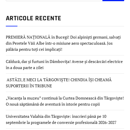
ARTICOLE RECENTE
PREMIERĂ NAȚIONALĂ în Bucegi! Doi alpiniști germani, salvați
din Peretele Văii Albe într-o misiune aero spectaculoasă. Jos
pălăria pentru toți cei implicați!
Căldură, dar și furtuni în Dâmbovița! Averse și descărcări electrice
în a doua parte a zilei
ASTĂZI, E MECI LA TÂRGOVIȘTE! CHINDIA ÎȘI CHEAMĂ
SUPORTERII ÎN TRIBUNE
„Vacanța la muzeu” continuă la Curtea Domnească din Târgoviște!
O nouă săptămână de aventură în istorie pentru copii
Universitatea Valahia din Târgoviște: înscrieri până pe 10
septembrie la programele de conversie profesională 2026-2027