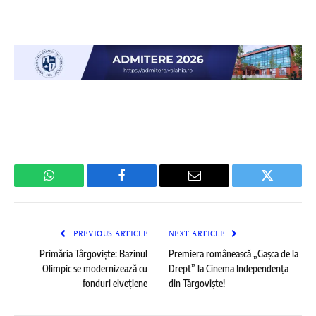
WhatsApp
Facebook
Email
Twitter
PREVIOUS ARTICLE
NEXT ARTICLE
Primăria Târgoviște: Bazinul
Premiera românească „Gașca de la
Olimpic se modernizează cu
Drept” la Cinema Independența
fonduri elvețiene
din Târgoviște!