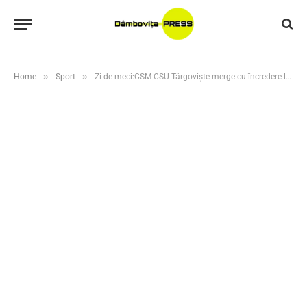
»
»
Home
Sport
Zi de meci:CSM CSU Târgoviște merge cu încredere la returul Cupei României împotriva Sportul Studențesc Leii București