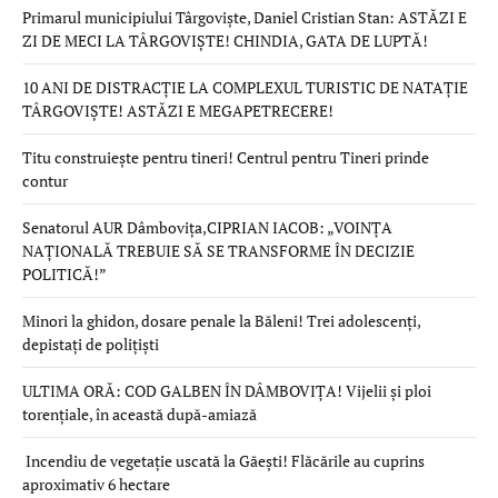
Primarul municipiului Târgoviște, Daniel Cristian Stan: ASTĂZI E
ZI DE MECI LA TÂRGOVIȘTE! CHINDIA, GATA DE LUPTĂ!
10 ANI DE DISTRACȚIE LA COMPLEXUL TURISTIC DE NATAȚIE
TÂRGOVIȘTE! ASTĂZI E MEGAPETRECERE!
Titu construiește pentru tineri! Centrul pentru Tineri prinde
contur
Senatorul AUR Dâmbovița,CIPRIAN IACOB: „VOINȚA
NAȚIONALĂ TREBUIE SĂ SE TRANSFORME ÎN DECIZIE
POLITICĂ!”
Minori la ghidon, dosare penale la Băleni! Trei adolescenți,
depistați de polițiști
ULTIMA ORĂ: COD GALBEN ÎN DÂMBOVIȚA! Vijelii și ploi
torențiale, în această după-amiază
Incendiu de vegetație uscată la Găești! Flăcările au cuprins
aproximativ 6 hectare