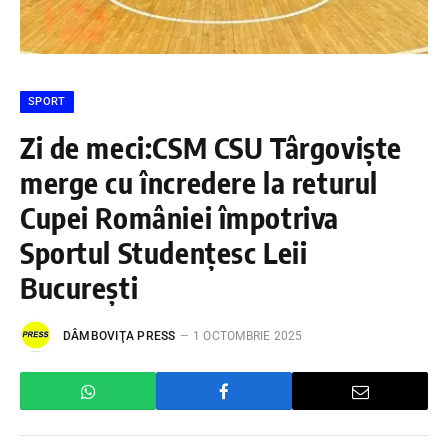
SPORT
Zi de meci:CSM CSU Târgoviște
merge cu încredere la returul
Cupei României împotriva
Sportul Studențesc Leii
București
DÂMBOVIŢA PRESS
1 OCTOMBRIE 2025