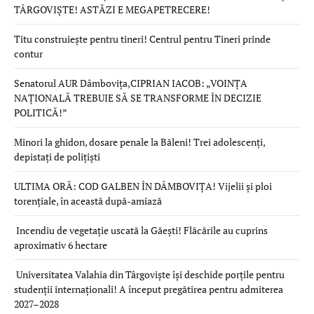
TÂRGOVIȘTE! ASTĂZI E MEGAPETRECERE!
Titu construiește pentru tineri! Centrul pentru Tineri prinde
contur
Senatorul AUR Dâmbovița,CIPRIAN IACOB: „VOINȚA
NAȚIONALĂ TREBUIE SĂ SE TRANSFORME ÎN DECIZIE
POLITICĂ!”
Minori la ghidon, dosare penale la Băleni! Trei adolescenți,
depistați de polițiști
ULTIMA ORĂ: COD GALBEN ÎN DÂMBOVIȚA! Vijelii și ploi
torențiale, în această după-amiază
Incendiu de vegetație uscată la Găești! Flăcările au cuprins
aproximativ 6 hectare
Universitatea Valahia din Târgoviște își deschide porțile pentru
studenții internaționali! A început pregătirea pentru admiterea
2027–2028