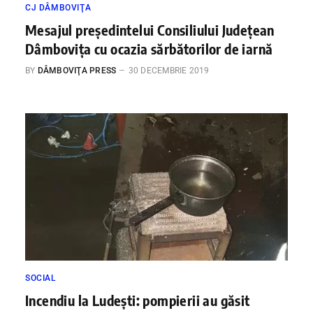
CJ DÂMBOVIŢA
Mesajul președintelui Consiliului Județean
Dâmbovița cu ocazia sărbătorilor de iarnă
BY
DÂMBOVIŢA PRESS
30 DECEMBRIE 2019
SOCIAL
Incendiu la Ludeşti: pompierii au găsit