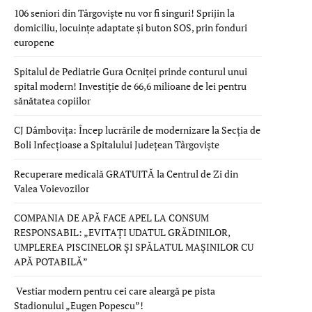
106 seniori din Târgoviște nu vor fi singuri! Sprijin la
domiciliu, locuințe adaptate și buton SOS, prin fonduri
europene
Spitalul de Pediatrie Gura Ocniței prinde conturul unui
spital modern! Investiție de 66,6 milioane de lei pentru
sănătatea copiilor
CJ Dâmbovița: Încep lucrările de modernizare la Secția de
Boli Infecțioase a Spitalului Județean Târgoviște
Recuperare medicală GRATUITĂ la Centrul de Zi din
Valea Voievozilor
COMPANIA DE APĂ FACE APEL LA CONSUM
RESPONSABIL: „EVITAȚI UDATUL GRĂDINILOR,
UMPLEREA PISCINELOR ȘI SPĂLATUL MAȘINILOR CU
APĂ POTABILĂ”
Vestiar modern pentru cei care aleargă pe pista
Stadionului „Eugen Popescu”!