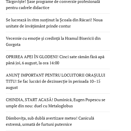
Târgoviște! Șase programe de conversie profesională
pentru cadrele didactice
Se lucrează în ritm susținut la Școala din Răcari! Noua
unitate de învățământ prinde contur
Vecernie cu emoție și credință la Hramul Bisericii din
Gorgota
OPRIREA APEI ÎN GLODENI! Cinci sate rămân fără apă
până joi, 6 august, la ora 14:00
ANUNȚ IMPORTANT PENTRU LOCUITORII ORAȘULUI
TITU! Se fac lucrări de dezinsecție în perioada 10–15
august
CHINDIA, START ACASĂ! Duminică, Eugen Popescu se
umple din nou: duel cu Metaloglobus
Dâmbovița, sub dublă avertizare meteo! Caniculă
extremă, urmată de furtuni puternice