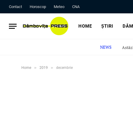
Contact
Horoscop
Meteo
CNA
HOME
ȘTIRI
DÂM
NEWS
»
»
Home
2019
decembrie