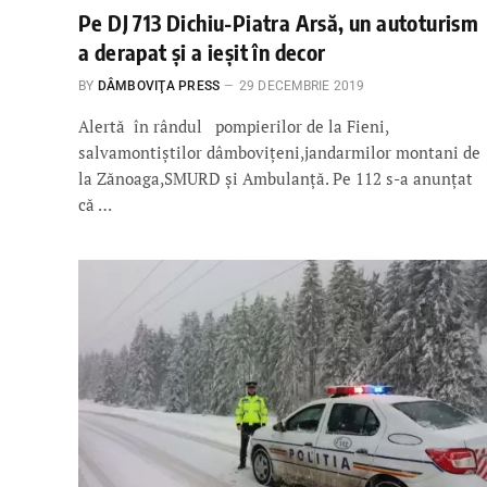
Pe DJ 713 Dichiu-Piatra Arsă, un autoturism
a derapat şi a ieşit în decor
BY
DÂMBOVIŢA PRESS
29 DECEMBRIE 2019
Alertă în rândul pompierilor de la Fieni,
salvamontiştilor dâmboviţeni,jandarmilor montani de
la Zănoaga,SMURD şi Ambulanţă. Pe 112 s-a anunţat
că …