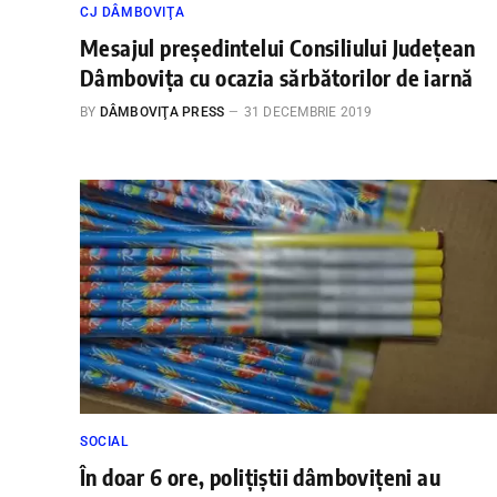
CJ DÂMBOVIŢA
Mesajul președintelui Consiliului Județean
Dâmbovița cu ocazia sărbătorilor de iarnă
BY
DÂMBOVIŢA PRESS
31 DECEMBRIE 2019
SOCIAL
În doar 6 ore, poliţiştii dâmboviţeni au