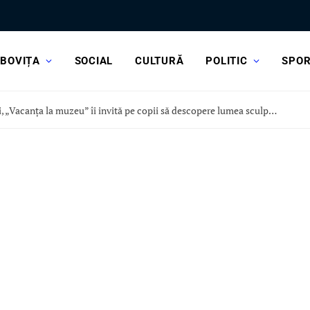
BOVIȚA
SOCIAL
CULTURĂ
POLITIC
SPO
Astăzi, „Vacanța la muzeu” îi invită pe copii să descopere lumea sculpturii, la Curtea Domnească