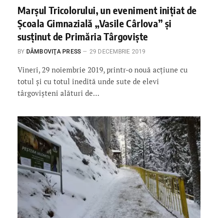
Marşul Tricolorului, un eveniment iniţiat de
Şcoala Gimnazială „Vasile Cârlova” şi
susţinut de Primăria Târgovişte
BY
DÂMBOVIŢA PRESS
29 DECEMBRIE 2019
Vineri, 29 noiembrie 2019, printr-o nouă acţiune cu
totul şi cu totul inedită unde sute de elevi
târgovişteni alături de…