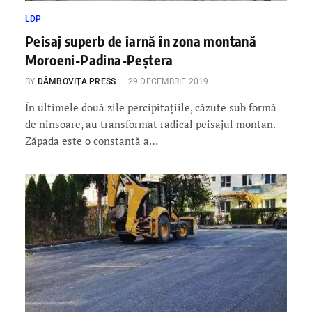
LDP
Peisaj superb de iarnă în zona montană
Moroeni-Padina-Peştera
BY
DÂMBOVIŢA PRESS
29 DECEMBRIE 2019
În ultimele două zile percipitațiile, căzute sub formă
de ninsoare, au transformat radical peisajul montan.
Zăpada este o constantă a…