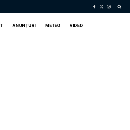
Facebook
X
Instagram
(Twitter)
RT
ANUNȚURI
METEO
VIDEO