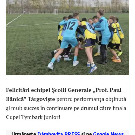
Felicitări echipei Școlii Generale „Prof. Paul
Bănică” Târgoviște
pentru performanța obținută
și mult succes în continuare pe drumul către finala
Cupei Tymbark Junior!
Urmărește
Dâmbovița PRESS
și pe
Google News