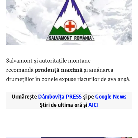
Salvamont și autoritățile montane
recomandă
prudență maximă
și amânarea
drumețiilor în zonele expuse riscurilor de avalanșă.
Urmărește
Dâmbovița PRESS
și pe
Google News
Știri de ultima oră și
AICI