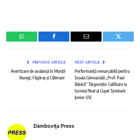
WhatsApp
Facebook
Email
Twitter
PREVIOUS ARTICLE
NEXT ARTICLE
Avertizare de avalanșă în Munții
Performanță remarcabilă pentru
Bucegi, Făgăraș și Călimani
Școala Gimnazială „Prof. Paul
Bănică” Târgoviște: Calificare la
turneul final al Cupei Tymbark
Junior U12
Dâmboviţa Press