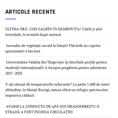
ARTICOLE RECENTE
ULTIMA ORĂ: COD GALBEN ÎN DÂMBOVIȚA! Vijelii și ploi
torențiale, în această după-amiază
Incendiu de vegetație uscată la Găești! Flăcările au cuprins
aproximativ 6 hectare
Universitatea Valahia din Târgoviște își deschide porțile pentru
studenții internaționali! A început pregătirea pentru admiterea
2027–2028
V-ați săturat de temperaturile sufocante? La peste 1.600 de metri
altitudine, în Munții Bucegi, natura oferă un refugiu spectaculos
împotriva căldurii
AVARIE LA CONDUCTA DE APĂ DIN DRAGOMIREȘTI! O
STRADĂ A FOST ÎNCHISĂ CIRCULAȚIEI