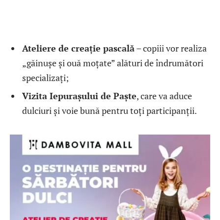
Ateliere de creație pascală
– copiii vor realiza
„găinușe și ouă moțate” alături de îndrumători
specializați;
Vizita Iepurașului de Paște
, care va aduce
dulciuri și voie bună pentru toți participanții.