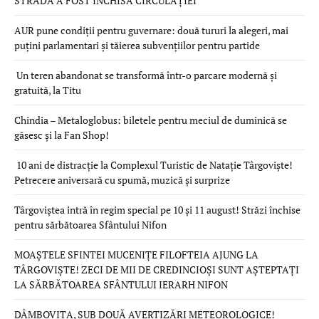
STRADĂ A FOST ÎNCHISĂ CIRCULAȚIEI
AUR pune condiții pentru guvernare: două tururi la alegeri, mai
puțini parlamentari și tăierea subvențiilor pentru partide
Un teren abandonat se transformă într-o parcare modernă și
gratuită, la Titu
Chindia – Metaloglobus: biletele pentru meciul de duminică se
găsesc și la Fan Shop!
10 ani de distracție la Complexul Turistic de Natație Târgoviște!
Petrecere aniversară cu spumă, muzică și surprize
Târgoviștea intră în regim special pe 10 și 11 august! Străzi închise
pentru sărbătoarea Sfântului Nifon
MOAȘTELE SFINTEI MUCENIȚE FILOFTEIA AJUNG LA
TÂRGOVIȘTE! ZECI DE MII DE CREDINCIOȘI SUNT AȘTEPTAȚI
LA SĂRBĂTOAREA SFÂNTULUI IERARH NIFON
DÂMBOVIȚA, SUB DOUĂ AVERTIZĂRI METEOROLOGICE!