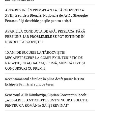
ARTA REVINE ÎN PRIM-PLAN LA TÂRGOVIȘTE! A
XVIII-a ediție a Bienalei Naționale de Artă „Gheorghe
Petrașcu” își deschide porțile pentru artiști
AVARIE LA CONDUCTA DE APĂ: PRISEACA, FĂRĂ
PRESIUNE, IAR PROBLEMELE SE POT EXTINDE ÎN
NORDUL TÂRGOVIȘTEI
10 ANI DE BUCURIE LA TÂRGOVIȘTE!
MEGAPETRECERE LA COMPLEXUL TURISTIC DE
NATAȚIE, CU AQUAGYM, SPUMĂ, MUZICĂ LIVE ȘI
CONCURSURI CU PREMII
Recensământul câinilor, în plină desfășurare la Titu.
Echipele Primăriei sunt pe teren
Senatorul AUR Dâmbovița, Ciprian Constantin Iacob:
„ALEGERILE ANTICIPATE SUNT SINGURA SOLUȚIE
PENTRU CA ROMÂNIA SĂ ÎȘI REVINĂ!”