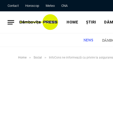
Contact
Horoscop
Meteo
CNA
HOME
ȘTIRI
DÂM
NEWS
»
»
Home
Social
InfoCons ne informează cu privire la asigurare