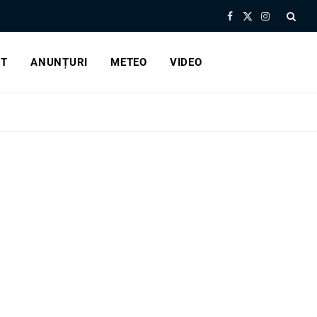
Facebook
X
Instagram
(Twitter)
RT
ANUNȚURI
METEO
VIDEO