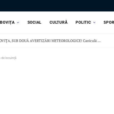
BOVIȚA
SOCIAL
CULTURĂ
POLITIC
SPO
DÂMBOVIȚA, SUB DOUĂ AVERTIZĂRI METEOROLOGICE! Caniculă dar și vijelii și ploi torențiale
a de locuință