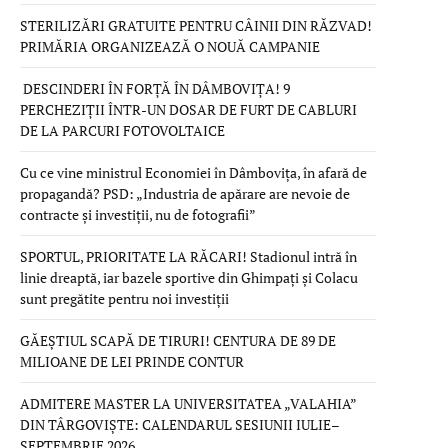
STERILIZĂRI GRATUITE PENTRU CÂINII DIN RĂZVAD!
PRIMĂRIA ORGANIZEAZĂ O NOUĂ CAMPANIE
DESCINDERI ÎN FORȚĂ ÎN DÂMBOVIȚA! 9
PERCHEZIȚII ÎNTR-UN DOSAR DE FURT DE CABLURI
DE LA PARCURI FOTOVOLTAICE
Cu ce vine ministrul Economiei în Dâmbovița, în afară de
propagandă? PSD: „Industria de apărare are nevoie de
contracte și investiții, nu de fotografii”
SPORTUL, PRIORITATE LA RĂCARI! Stadionul intră în
linie dreaptă, iar bazele sportive din Ghimpați și Colacu
sunt pregătite pentru noi investiții
GĂEȘTIUL SCAPĂ DE TIRURI! CENTURA DE 89 DE
MILIOANE DE LEI PRINDE CONTUR
ADMITERE MASTER LA UNIVERSITATEA „VALAHIA”
DIN TÂRGOVIȘTE: CALENDARUL SESIUNII IULIE–
SEPTEMBRIE 2026