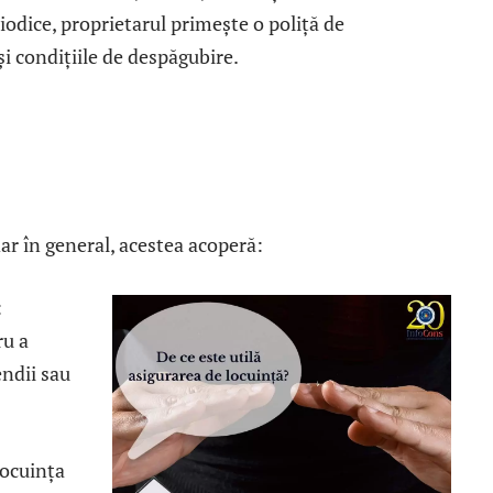
iodice, proprietarul primește o poliță de
 și condițiile de despăgubire.
dar în general, acestea acoperă:
:
ru a
endii sau
locuința