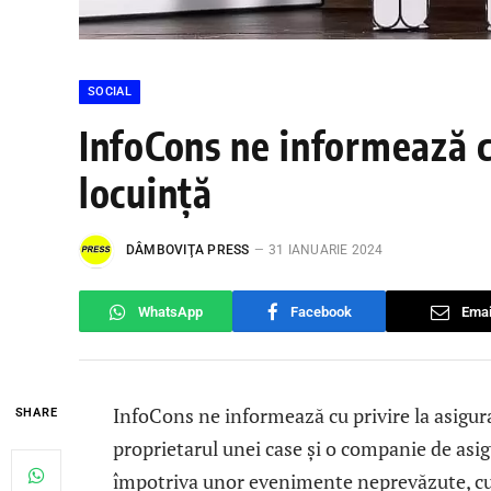
SOCIAL
InfoCons ne informează c
locuință
DÂMBOVIŢA PRESS
31 IANUARIE 2024
WhatsApp
Facebook
Emai
InfoCons ne informează cu privire la asigura
SHARE
proprietarul unei case și o companie de asig
împotriva unor evenimente neprevăzute, cum a