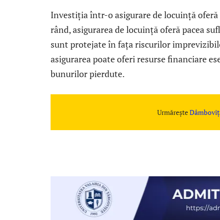
Investiția într-o asigurare de locuință oferă
rând, asigurarea de locuință oferă pacea sufle
sunt protejate în fața riscurilor imprevizibi
asigurarea poate oferi resurse financiare es
bunurilor pierdute.
Urmărește
Dâmboviț