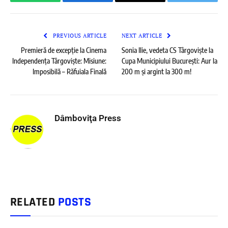
WhatsApp
Facebook
Email
Twitter
PREVIOUS ARTICLE
NEXT ARTICLE
Premieră de excepție la Cinema
Sonia Ilie, vedeta CS Târgoviște la
Independența Târgoviște: Misiune:
Cupa Municipiului București: Aur la
Imposibilă – Răfuiala Finală
200 m și argint la 300 m!
Dâmboviţa Press
RELATED
POSTS