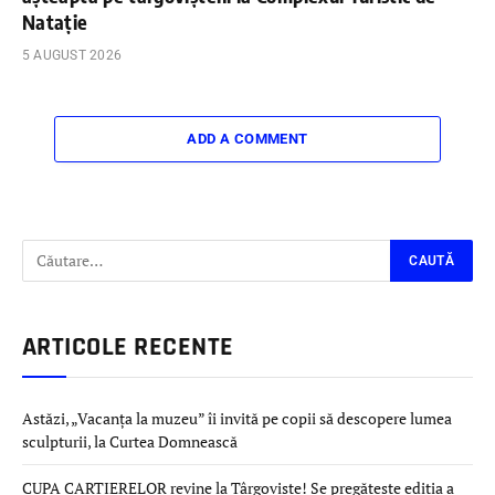
Natație
5 AUGUST 2026
ADD A COMMENT
ARTICOLE RECENTE
Astăzi, „Vacanța la muzeu” îi invită pe copii să descopere lumea
sculpturii, la Curtea Domnească
CUPA CARTIERELOR revine la Târgoviște! Se pregătește ediția a