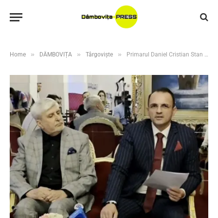
»
»
»
Home
DÂMBOVIȚA
Târgoviște
Primarul Daniel Cristian Stan anunță: Festivalul BABEL 2025 transformă Târgoviștea în capitala artelor spectacolului!