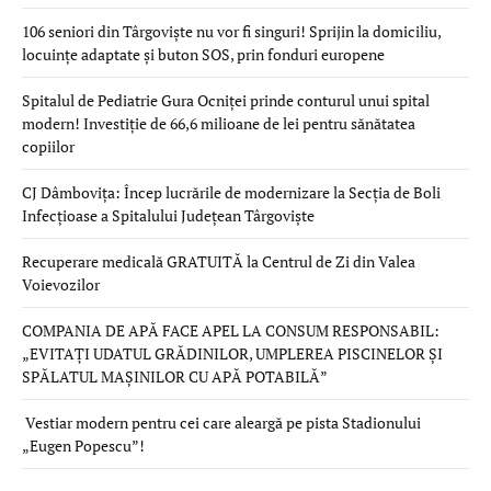
106 seniori din Târgoviște nu vor fi singuri! Sprijin la domiciliu,
locuințe adaptate și buton SOS, prin fonduri europene
Spitalul de Pediatrie Gura Ocniței prinde conturul unui spital
modern! Investiție de 66,6 milioane de lei pentru sănătatea
copiilor
CJ Dâmbovița: Încep lucrările de modernizare la Secția de Boli
Infecțioase a Spitalului Județean Târgoviște
Recuperare medicală GRATUITĂ la Centrul de Zi din Valea
Voievozilor
COMPANIA DE APĂ FACE APEL LA CONSUM RESPONSABIL:
„EVITAȚI UDATUL GRĂDINILOR, UMPLEREA PISCINELOR ȘI
SPĂLATUL MAȘINILOR CU APĂ POTABILĂ”
Vestiar modern pentru cei care aleargă pe pista Stadionului
„Eugen Popescu”!