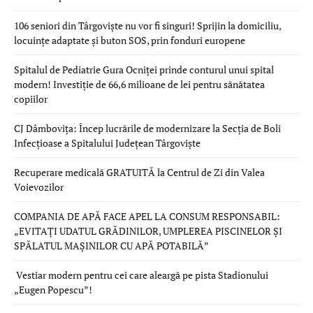
106 seniori din Târgoviște nu vor fi singuri! Sprijin la domiciliu,
locuințe adaptate și buton SOS, prin fonduri europene
Spitalul de Pediatrie Gura Ocniței prinde conturul unui spital
modern! Investiție de 66,6 milioane de lei pentru sănătatea
copiilor
CJ Dâmbovița: Încep lucrările de modernizare la Secția de Boli
Infecțioase a Spitalului Județean Târgoviște
Recuperare medicală GRATUITĂ la Centrul de Zi din Valea
Voievozilor
COMPANIA DE APĂ FACE APEL LA CONSUM RESPONSABIL:
„EVITAȚI UDATUL GRĂDINILOR, UMPLEREA PISCINELOR ȘI
SPĂLATUL MAȘINILOR CU APĂ POTABILĂ”
Vestiar modern pentru cei care aleargă pe pista Stadionului
„Eugen Popescu”!