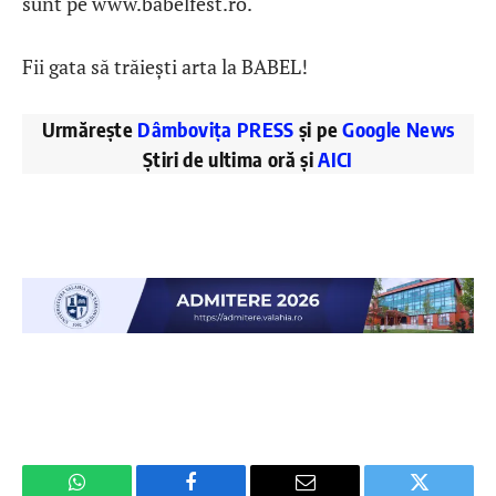
sunt pe www.babelfest.ro.
Fii gata să trăiești arta la BABEL!
Urmărește
Dâmbovița PRESS
și pe
Google News
Știri de ultima oră și
AICI