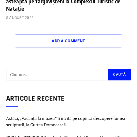
așteaptă pe târgovișteni la Complexul Turistic de
Natație
5 AUGUST 2026
ADD A COMMENT
ARTICOLE RECENTE
Astăzi, „Vacanța la muzeu” îi invită pe copii să descopere lumea
sculpturii, la Curtea Domnească