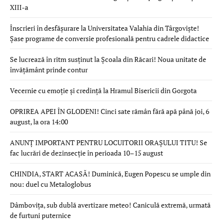
XIII-a
Înscrieri în desfășurare la Universitatea Valahia din Târgoviște!
Șase programe de conversie profesională pentru cadrele didactice
Se lucrează în ritm susținut la Școala din Răcari! Noua unitate de
învățământ prinde contur
Vecernie cu emoție și credință la Hramul Bisericii din Gorgota
OPRIREA APEI ÎN GLODENI! Cinci sate rămân fără apă până joi, 6
august, la ora 14:00
ANUNȚ IMPORTANT PENTRU LOCUITORII ORAȘULUI TITU! Se
fac lucrări de dezinsecție în perioada 10–15 august
CHINDIA, START ACASĂ! Duminică, Eugen Popescu se umple din
nou: duel cu Metaloglobus
Dâmbovița, sub dublă avertizare meteo! Caniculă extremă, urmată
de furtuni puternice