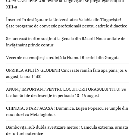
CUPA CARTIERELOR revine la Târgoviște! Se pregătește ediția a
XIII-a
Înscrieri în desfășurare la Universitatea Valahia din Târgoviște!
Șase programe de conversie profesională pentru cadrele didactice
Se lucrează în ritm susținut la Școala din Răcari! Noua unitate de
învățământ prinde contur
Vecernie cu emoție și credință la Hramul Bisericii din Gorgota
OPRIREA APEI ÎN GLODENI! Cinci sate rămân fără apă până joi, 6
august, la ora 14:00
ANUNȚ IMPORTANT PENTRU LOCUITORII ORAȘULUI TITU! Se
fac lucrări de dezinsecție în perioada 10–15 august
CHINDIA, START ACASĂ! Duminică, Eugen Popescu se umple din
nou: duel cu Metaloglobus
Dâmbovița, sub dublă avertizare meteo! Caniculă extremă, urmată
de furtuni puternice