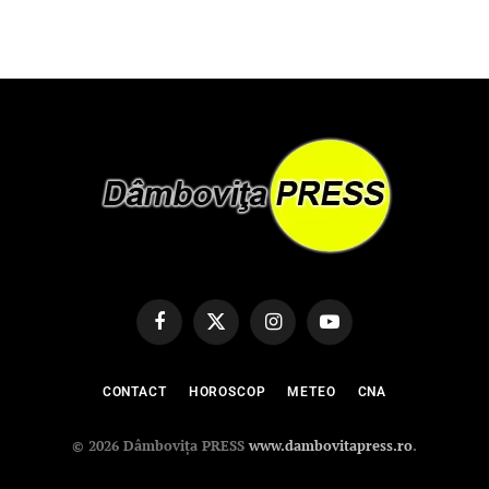
Facebook
X
Instagram
YouTube
(Twitter)
CONTACT
HOROSCOP
METEO
CNA
© 2026 Dâmbovița PRESS
www.dambovitapress.ro
.