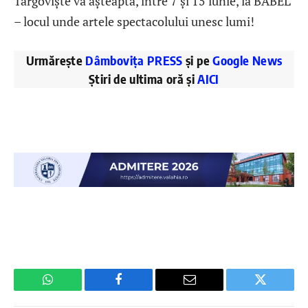
Târgoviște vă așteaptă, între 7 și 15 iunie, la BABEL
– locul unde artele spectacolului unesc lumi!
Urmărește
Dâmbovița PRESS
și pe
Google News
Știri de ultima oră și
AICI
WhatsApp
Facebook
Email
Twitter