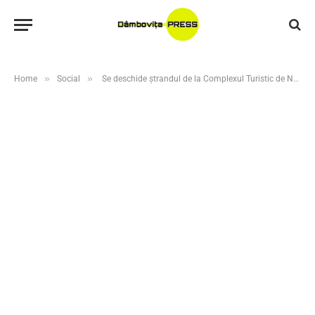
»
»
Home
Social
Se deschide ștrandul de la Complexul Turistic de Natație Târgoviște! Vara începe oficial pe 1 iunie