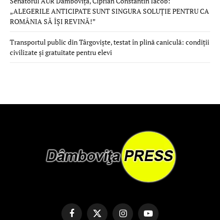
Senatorul AUR Dâmbovița, Ciprian Constantin Iacob:
„ALEGERILE ANTICIPATE SUNT SINGURA SOLUȚIE PENTRU CA
ROMÂNIA SĂ ÎȘI REVINĂ!”
Transportul public din Târgoviște, testat în plină caniculă: condiții
civilizate și gratuitate pentru elevi
Facebook
X
Instagram
YouTube