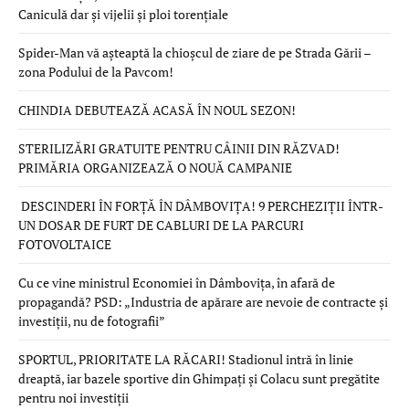
Caniculă dar și vijelii și ploi torențiale
Spider-Man vă așteaptă la chioșcul de ziare de pe Strada Gării –
zona Podului de la Pavcom!
CHINDIA DEBUTEAZĂ ACASĂ ÎN NOUL SEZON!
STERILIZĂRI GRATUITE PENTRU CÂINII DIN RĂZVAD!
PRIMĂRIA ORGANIZEAZĂ O NOUĂ CAMPANIE
DESCINDERI ÎN FORȚĂ ÎN DÂMBOVIȚA! 9 PERCHEZIȚII ÎNTR-
UN DOSAR DE FURT DE CABLURI DE LA PARCURI
FOTOVOLTAICE
Cu ce vine ministrul Economiei în Dâmbovița, în afară de
propagandă? PSD: „Industria de apărare are nevoie de contracte și
investiții, nu de fotografii”
SPORTUL, PRIORITATE LA RĂCARI! Stadionul intră în linie
dreaptă, iar bazele sportive din Ghimpați și Colacu sunt pregătite
pentru noi investiții