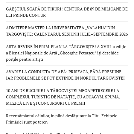
GĂEȘTIUL SCAPĂ DE TIRURI! CENTURA DE 89 DE MILIOANE DE
LEI PRINDE CONTUR
ADMITERE MASTER LA UNIVERSITATEA „VALAHIA” DIN
TÂRGOVIȘTE: CALENDARUL SESIUNII IULIE–SEPTEMBRIE 2026
ARTA REVINE ÎN PRIM-PLAN LA TÂRGOVIȘTE! A XVIII-a ediție
a Bienalei Naționale de Artă „Gheorghe Petrașcu” își deschide
porțile pentru artiști
AVARIE LA CONDUCTA DE APĂ: PRISEACA, FĂRĂ PRESIUNE,
IAR PROBLEMELE SE POT EXTINDE ÎN NORDUL TÂRGOVIȘTEI
10 ANI DE BUCURIE LA TÂRGOVIȘTE! MEGAPETRECERE LA
COMPLEXUL TURISTIC DE NATAȚIE, CU AQUAGYM, SPUMĂ,
MUZICĂ LIVE ȘI CONCURSURI CU PREMII
Recensământul câinilor, în plină desfășurare la Titu. Echipele
Primăriei sunt pe teren