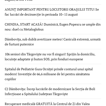
ANUNȚ IMPORTANT PENTRU LOCUITORII ORAȘULUI TITU! Se
fac lucrări de dezinsecție în perioada 10–15 august
CHINDIA, START ACASĂ! Duminică, Eugen Popescu se umple din
nou: duel cu Metaloglobus
Dâmbovița, sub dublă avertizare meteo! Caniculă extremă, urmată
de furtuni puternice
106 seniori din Târgoviște nu vor fi singuri! Sprijin la domiciliu,
locuințe adaptate și buton SOS, prin fonduri europene
Spitalul de Pediatrie Gura Ocniței prinde conturul unui spital
modern! Investiție de 66,6 milioane de lei pentru sănătatea
copiilor
CJ Dâmbovița: Încep lucrările de modernizare la Secția de Boli
Infecțioase a Spitalului Județean Târgoviște
Recuperare medicală GRATUITĂ la Centrul de Zi din Valea