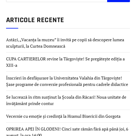
ARTICOLE RECENTE
Astăzi, „Vacanța la muzeu” îi invită pe copii să descopere lumea
sculpturii, la Curtea Domnească
CUPA CARTIERELOR revine la Târgoviște! Se pregătește ediția a
XIII-a
Înscrieri în desfășurare la Universitatea Valahia din Târgoviște!
Șase programe de conversie profesională pentru cadrele didactice
Se lucrează în ritm susținut la Școala din Răcari! Noua unitate de
învățământ prinde contur
Vecernie cu emoție și credință la Hramul Bisericii din Gorgota
OPRIREA APEI ÎN GLODENI! Cinci sate rămân fără apă până joi, 6
august, la ora 14:00