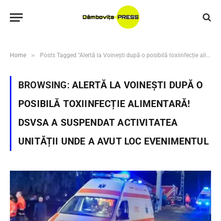
»
Home
Posts Tagged "Alertă la Voinești după o posibilă toxiinfecție alimentară! DSVSA a suspendat activitatea unității unde a avut loc evenimentul"
BROWSING:
ALERTĂ LA VOINEȘTI DUPĂ O
POSIBILĂ TOXIINFECȚIE ALIMENTARĂ!
DSVSA A SUSPENDAT ACTIVITATEA
UNITĂȚII UNDE A AVUT LOC EVENIMENTUL