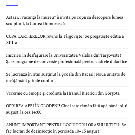
Astăzi, „Vacanța la muzeu” îi invită pe copii să descopere lumea
sculpturii, la Curtea Domnească
CUPA CARTIERELOR revine la Târgoviște! Se pregătește ediția a
XIII-a
Înscrieri în desfășurare la Universitatea Valahia din Târgoviște!
Șase programe de conversie profesională pentru cadrele didactice
Se lucrează în ritm susținut la Școala din Răcari! Noua unitate de
învățământ prinde contur
Vecernie cu emoție și credință la Hramul Bisericii din Gorgota
OPRIREA APEI ÎN GLODENI! Cinci sate rămân fără apă până joi, 6
august, la ora 14:00
ANUNȚ IMPORTANT PENTRU LOCUITORII ORAȘULUI TITU! Se
fac lucrări de dezinsecție în perioada 10–15 august