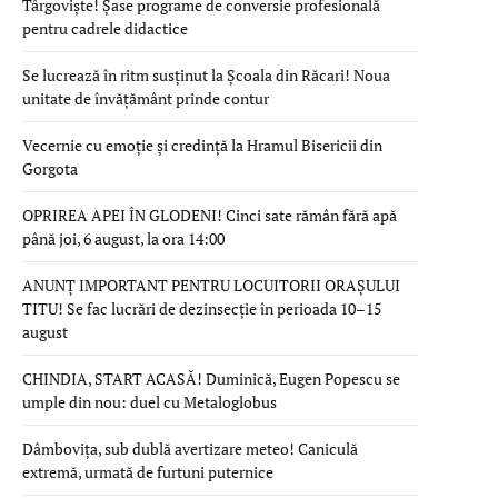
Târgoviște! Șase programe de conversie profesională
pentru cadrele didactice
Se lucrează în ritm susținut la Școala din Răcari! Noua
unitate de învățământ prinde contur
Vecernie cu emoție și credință la Hramul Bisericii din
Gorgota
OPRIREA APEI ÎN GLODENI! Cinci sate rămân fără apă
până joi, 6 august, la ora 14:00
ANUNȚ IMPORTANT PENTRU LOCUITORII ORAȘULUI
TITU! Se fac lucrări de dezinsecție în perioada 10–15
august
CHINDIA, START ACASĂ! Duminică, Eugen Popescu se
umple din nou: duel cu Metaloglobus
Dâmbovița, sub dublă avertizare meteo! Caniculă
extremă, urmată de furtuni puternice