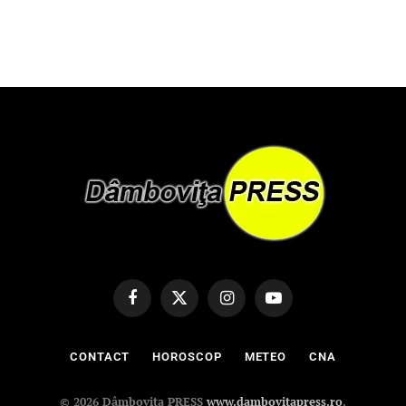
Facebook
X
Instagram
YouTube
(Twitter)
CONTACT
HOROSCOP
METEO
CNA
© 2026 Dâmbovița PRESS
www.dambovitapress.ro
.