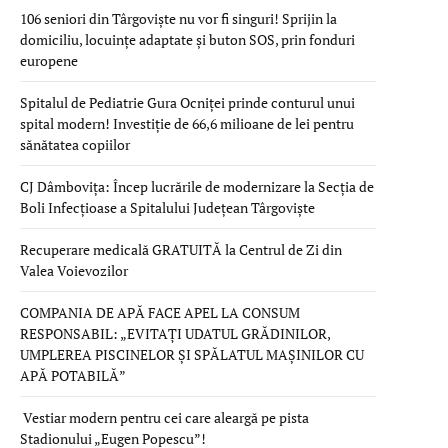
106 seniori din Târgoviște nu vor fi singuri! Sprijin la
domiciliu, locuințe adaptate și buton SOS, prin fonduri
europene
Spitalul de Pediatrie Gura Ocniței prinde conturul unui
spital modern! Investiție de 66,6 milioane de lei pentru
sănătatea copiilor
CJ Dâmbovița: Încep lucrările de modernizare la Secția de
Boli Infecțioase a Spitalului Județean Târgoviște
Recuperare medicală GRATUITĂ la Centrul de Zi din
Valea Voievozilor
COMPANIA DE APĂ FACE APEL LA CONSUM
RESPONSABIL: „EVITAȚI UDATUL GRĂDINILOR,
UMPLEREA PISCINELOR ȘI SPĂLATUL MAȘINILOR CU
APĂ POTABILĂ”
Vestiar modern pentru cei care aleargă pe pista
Stadionului „Eugen Popescu”!