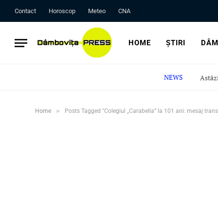
Contact
Horoscop
Meteo
CNA
HOME
ȘTIRI
DÂM
NEWS
»
Home
Posts Tagged "Colegiul „Carabella” la 101 ani: mesaj trans