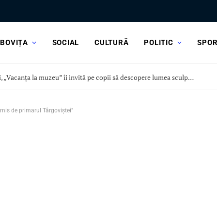
BOVIȚA
SOCIAL
CULTURĂ
POLITIC
SPO
Astăzi, „Vacanța la muzeu” îi invită pe copii să descopere lumea sculpturii, la Curtea Domnească
mis de primarul Târgoviștei"