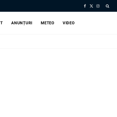
Facebook
X
Instagram
(Twitter)
RT
ANUNȚURI
METEO
VIDEO