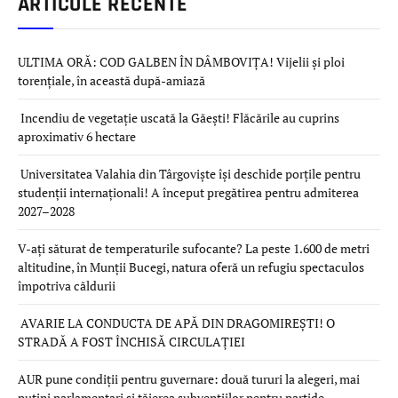
ARTICOLE RECENTE
ULTIMA ORĂ: COD GALBEN ÎN DÂMBOVIȚA! Vijelii și ploi
torențiale, în această după-amiază
Incendiu de vegetație uscată la Găești! Flăcările au cuprins
aproximativ 6 hectare
Universitatea Valahia din Târgoviște își deschide porțile pentru
studenții internaționali! A început pregătirea pentru admiterea
2027–2028
V-ați săturat de temperaturile sufocante? La peste 1.600 de metri
altitudine, în Munții Bucegi, natura oferă un refugiu spectaculos
împotriva căldurii
AVARIE LA CONDUCTA DE APĂ DIN DRAGOMIREȘTI! O
STRADĂ A FOST ÎNCHISĂ CIRCULAȚIEI
AUR pune condiții pentru guvernare: două tururi la alegeri, mai
puțini parlamentari și tăierea subvențiilor pentru partide