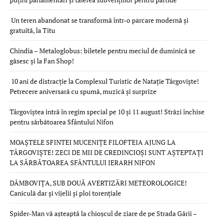
Un teren abandonat se transformă într-o parcare modernă și
gratuită, la Titu
Chindia – Metaloglobus: biletele pentru meciul de duminică se
găsesc și la Fan Shop!
10 ani de distracție la Complexul Turistic de Natație Târgoviște!
Petrecere aniversară cu spumă, muzică și surprize
Târgoviștea intră în regim special pe 10 și 11 august! Străzi închise
pentru sărbătoarea Sfântului Nifon
MOAȘTELE SFINTEI MUCENIȚE FILOFTEIA AJUNG LA
TÂRGOVIȘTE! ZECI DE MII DE CREDINCIOȘI SUNT AȘTEPTAȚI
LA SĂRBĂTOAREA SFÂNTULUI IERARH NIFON
DÂMBOVIȚA, SUB DOUĂ AVERTIZĂRI METEOROLOGICE!
Caniculă dar și vijelii și ploi torențiale
Spider-Man vă așteaptă la chioșcul de ziare de pe Strada Gării –