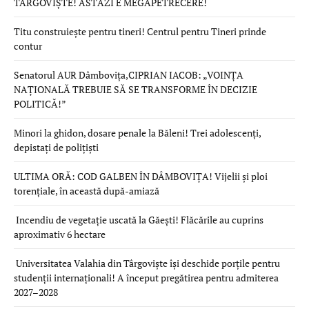
TÂRGOVIȘTE! ASTĂZI E MEGAPETRECERE!
Titu construiește pentru tineri! Centrul pentru Tineri prinde
contur
Senatorul AUR Dâmbovița,CIPRIAN IACOB: „VOINȚA
NAȚIONALĂ TREBUIE SĂ SE TRANSFORME ÎN DECIZIE
POLITICĂ!”
Minori la ghidon, dosare penale la Băleni! Trei adolescenți,
depistați de polițiști
ULTIMA ORĂ: COD GALBEN ÎN DÂMBOVIȚA! Vijelii și ploi
torențiale, în această după-amiază
Incendiu de vegetație uscată la Găești! Flăcările au cuprins
aproximativ 6 hectare
Universitatea Valahia din Târgoviște își deschide porțile pentru
studenții internaționali! A început pregătirea pentru admiterea
2027–2028