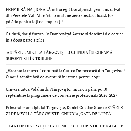
PREMIERĂ NAȚIONALĂ în Bucegi! Doi alpiniști germani, salvați
din Peretele Văii Albe într-o misiune aero spectaculoasă. Jos
pălăria pentru toți cei implicați!
Căldură, dar și furtuni în Dâmbovița! Averse și descărcări electrice
în a doua parte a zilei
ASTĂZI, E MECI LA TÂRGOVIȘTE! CHINDIA ÎȘI CHEAMĂ
SUPORTERII ÎN TRIBUNE
„Vacanța la muzeu” continuă la Curtea Domnească din Târgoviște!
O nouă săptămână de aventură în istorie pentru copii
Universitatea Valahia din Târgoviște: înscrieri până pe 10
septembrie la programele de conversie profesională 2026-2027
Primarul municipiului Târgoviște, Daniel Cristian Stan: ASTĂZI E
ZI DE MECI LA TÂRGOVIȘTE! CHINDIA, GATA DE LUPTĂ!
10 ANI DE DISTRACȚIE LA COMPLEXUL TURISTIC DE NATAȚIE