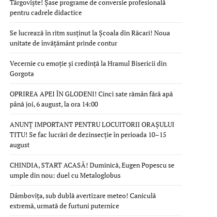
Târgoviște! Șase programe de conversie profesională
pentru cadrele didactice
Se lucrează în ritm susținut la Școala din Răcari! Noua
unitate de învățământ prinde contur
Vecernie cu emoție și credință la Hramul Bisericii din
Gorgota
OPRIREA APEI ÎN GLODENI! Cinci sate rămân fără apă
până joi, 6 august, la ora 14:00
ANUNȚ IMPORTANT PENTRU LOCUITORII ORAȘULUI
TITU! Se fac lucrări de dezinsecție în perioada 10–15
august
CHINDIA, START ACASĂ! Duminică, Eugen Popescu se
umple din nou: duel cu Metaloglobus
Dâmbovița, sub dublă avertizare meteo! Caniculă
extremă, urmată de furtuni puternice