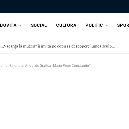
BOVIȚA
SOCIAL
CULTURĂ
POLITIC
SPO
Astăzi, „Vacanța la muzeu” îi invită pe copii să descopere lumea sculpturii, la Curtea Domnească
orilor Salonului Anual de Grafică „Marin Petre Constantin”"