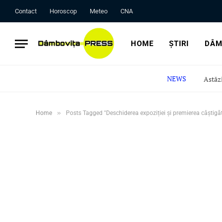
Contact
Horoscop
Meteo
CNA
HOME
ȘTIRI
DÂM
NEWS
»
Home
Posts Tagged "Deschiderea expoziției și premierea câștigăt