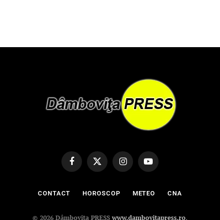
Facebook
X
Instagram
YouTube
(Twitter)
CONTACT
HOROSCOP
METEO
CNA
© 2026 Dâmbovița PRESS
www.dambovitapress.ro
.