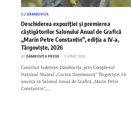
CJ DÂMBOVIŢA
Deschiderea expoziției și premierea
câștigătorilor Salonului Anual de Grafică
„Marin Petre Constantin”, ediția a IV-a,
Târgoviște, 2026
BY
DÂMBOVIŢA PRESS
2 IUNIE 2026
Consiliul Județean Dâmbovița, prin Complexul
Național Muzeal „Curtea Domnească” Târgoviște, vă
anunță că Salonul Anual de Grafică „Marin Petre
Constantin”,…