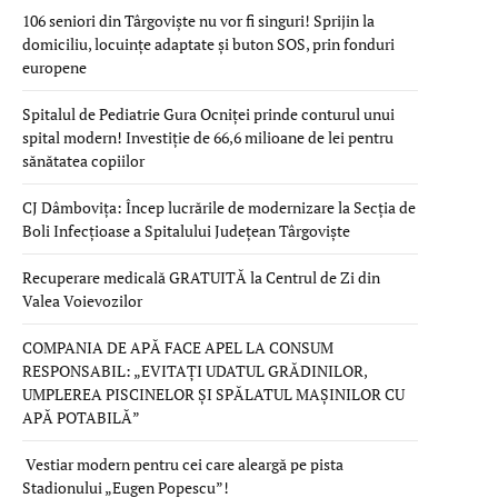
106 seniori din Târgoviște nu vor fi singuri! Sprijin la
domiciliu, locuințe adaptate și buton SOS, prin fonduri
europene
Spitalul de Pediatrie Gura Ocniței prinde conturul unui
spital modern! Investiție de 66,6 milioane de lei pentru
sănătatea copiilor
CJ Dâmbovița: Încep lucrările de modernizare la Secția de
Boli Infecțioase a Spitalului Județean Târgoviște
Recuperare medicală GRATUITĂ la Centrul de Zi din
Valea Voievozilor
COMPANIA DE APĂ FACE APEL LA CONSUM
RESPONSABIL: „EVITAȚI UDATUL GRĂDINILOR,
UMPLEREA PISCINELOR ȘI SPĂLATUL MAȘINILOR CU
APĂ POTABILĂ”
Vestiar modern pentru cei care aleargă pe pista
Stadionului „Eugen Popescu”!