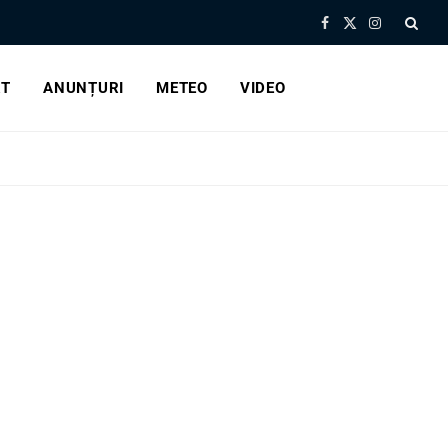
Facebook
X
Instagram
(Twitter)
RT
ANUNȚURI
METEO
VIDEO