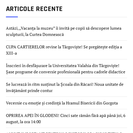
ARTICOLE RECENTE
Astăzi, „Vacanța la muzeu” îi invită pe copii să descopere lumea
sculpturii, la Curtea Domnească
CUPA CARTIERELOR revine la Târgoviște! Se pregătește ediția a
XIII-a
Înscrieri în desfășurare la Universitatea Valahia din Târgoviște!
Șase programe de conversie profesională pentru cadrele didactice
Se lucrează în ritm susținut la Școala din Răcari! Noua unitate de
învățământ prinde contur
Vecernie cu emoție și credință la Hramul Bisericii din Gorgota
OPRIREA APEI ÎN GLODENI! Cinci sate rămân fără apă până joi, 6
august, la ora 14:00