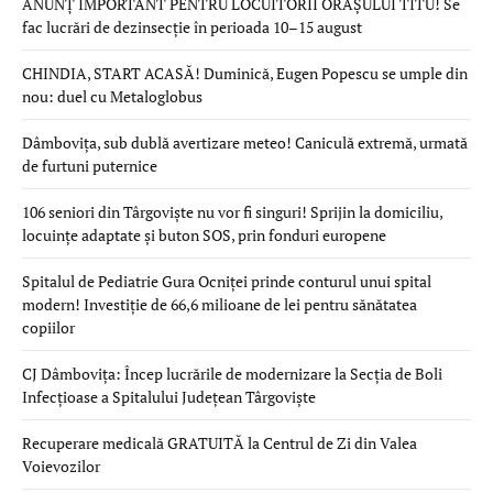
ANUNȚ IMPORTANT PENTRU LOCUITORII ORAȘULUI TITU! Se
fac lucrări de dezinsecție în perioada 10–15 august
CHINDIA, START ACASĂ! Duminică, Eugen Popescu se umple din
nou: duel cu Metaloglobus
Dâmbovița, sub dublă avertizare meteo! Caniculă extremă, urmată
de furtuni puternice
106 seniori din Târgoviște nu vor fi singuri! Sprijin la domiciliu,
locuințe adaptate și buton SOS, prin fonduri europene
Spitalul de Pediatrie Gura Ocniței prinde conturul unui spital
modern! Investiție de 66,6 milioane de lei pentru sănătatea
copiilor
CJ Dâmbovița: Încep lucrările de modernizare la Secția de Boli
Infecțioase a Spitalului Județean Târgoviște
Recuperare medicală GRATUITĂ la Centrul de Zi din Valea
Voievozilor