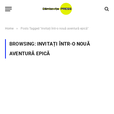
»
Home
Posts Tagged "invitați într-o nouă aventură epică"
BROWSING:
INVITAȚI ÎNTR-O NOUĂ
AVENTURĂ EPICĂ