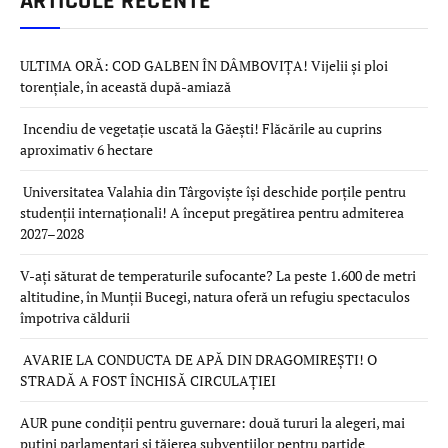
ARTICOLE RECENTE
ULTIMA ORĂ: COD GALBEN ÎN DÂMBOVIȚA! Vijelii și ploi
torențiale, în această după-amiază
Incendiu de vegetație uscată la Găești! Flăcările au cuprins
aproximativ 6 hectare
Universitatea Valahia din Târgoviște își deschide porțile pentru
studenții internaționali! A început pregătirea pentru admiterea
2027–2028
V-ați săturat de temperaturile sufocante? La peste 1.600 de metri
altitudine, în Munții Bucegi, natura oferă un refugiu spectaculos
împotriva căldurii
AVARIE LA CONDUCTA DE APĂ DIN DRAGOMIREȘTI! O
STRADĂ A FOST ÎNCHISĂ CIRCULAȚIEI
AUR pune condiții pentru guvernare: două tururi la alegeri, mai
puțini parlamentari și tăierea subvențiilor pentru partide