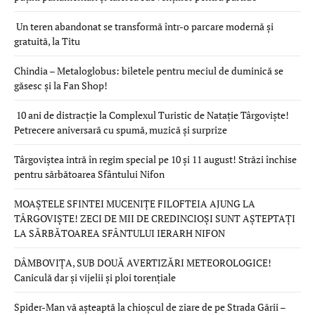
Un teren abandonat se transformă într-o parcare modernă și
gratuită, la Titu
Chindia – Metaloglobus: biletele pentru meciul de duminică se
găsesc și la Fan Shop!
10 ani de distracție la Complexul Turistic de Natație Târgoviște!
Petrecere aniversară cu spumă, muzică și surprize
Târgoviștea intră în regim special pe 10 și 11 august! Străzi închise
pentru sărbătoarea Sfântului Nifon
MOAȘTELE SFINTEI MUCENIȚE FILOFTEIA AJUNG LA
TÂRGOVIȘTE! ZECI DE MII DE CREDINCIOȘI SUNT AȘTEPTAȚI
LA SĂRBĂTOAREA SFÂNTULUI IERARH NIFON
DÂMBOVIȚA, SUB DOUĂ AVERTIZĂRI METEOROLOGICE!
Caniculă dar și vijelii și ploi torențiale
Spider-Man vă așteaptă la chioșcul de ziare de pe Strada Gării –