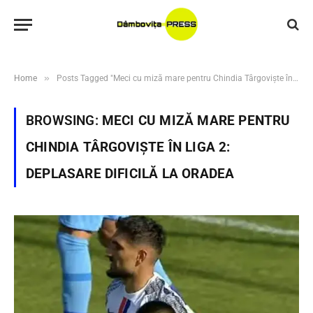
»
Home
Posts Tagged "Meci cu miză mare pentru Chindia Târgoviște în Liga 2: deplasare dificilă la Oradea"
BROWSING:
MECI CU MIZĂ MARE PENTRU
CHINDIA TÂRGOVIȘTE ÎN LIGA 2:
DEPLASARE DIFICILĂ LA ORADEA