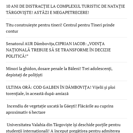
10 ANI DE DISTRACȚIE LA COMPLEXUL TURISTIC DE NATAȚIE
TÂRGOVIȘTE! ASTĂZI E MEGAPETRECERE!
Titu construiește pentru tineri! Centrul pentru Tineri prinde
contur
Senatorul AUR Dâmbovița,CIPRIAN IACOB: „VOINȚA
NAȚIONALĂ TREBUIE SĂ SE TRANSFORME ÎN DECIZIE
POLITICĂ!”
Minori la ghidon, dosare penale la Băleni! Trei adolescenți,
depistați de polițiști
ULTIMA ORĂ: COD GALBEN ÎN DÂMBOVIȚA! Vijelii și ploi
torențiale, în această după-amiază
Incendiu de vegetație uscată la Găești! Flăcările au cuprins
aproximativ 6 hectare
Universitatea Valahia din Târgoviște își deschide porțile pentru
studenții internaționali! A început pregătirea pentru admiterea