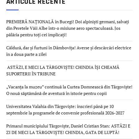
ARTICOLE RECENTE
PREMIERĂ NAȚIONALĂ în Bucegi! Doi alpiniști germani, salvați
din Peretele Văii Albe într-o misiune aero spectaculoasă. Jos
pălăria pentru toți cei implicați!
Căldură, dar și furtuni în Dâmbovița! Averse și descărcări electrice
în a doua parte a zilei
ASTĂZI, E MECI LA TÂRGOVIȘTE! CHINDIA ÎȘI CHEAMĂ
SUPORTERII ÎN TRIBUNE
„Vacanța la muzeu” continuă la Curtea Domnească din Târgoviște!
O nouă săptămână de aventură în istorie pentru copii
Universitatea Valahia din Târgoviște: înscrieri până pe 10
septembrie la programele de conversie profesională 2026-2027
Primarul municipiului Târgoviște, Daniel Cristian Stan: ASTĂZI E
ZI DE MECI LA TÂRGOVIȘTE! CHINDIA, GATA DE LUPTĂ!