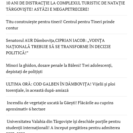
10 ANI DE DISTRACȚIE LA COMPLEXUL TURISTIC DE NATAȚIE
TÂRGOVIȘTE! ASTĂZI E MEGAPETRECERE!
Titu construiește pentru tineri! Centrul pentru Tineri prinde
contur
Senatorul AUR Dâmbovița,CIPRIAN IACOB: „VOINȚA
NAȚIONALĂ TREBUIE SĂ SE TRANSFORME ÎN DECIZIE
POLITICĂ!”
Minori la ghidon, dosare penale la Băleni! Trei adolescenți,
depistați de polițiști
ULTIMA ORĂ: COD GALBEN ÎN DÂMBOVIȚA! Vijelii și ploi
torențiale, în această după-amiază
Incendiu de vegetație uscată la Găești! Flăcările au cuprins
aproximativ 6 hectare
Universitatea Valahia din Târgoviște își deschide porțile pentru
studenții internaționali! A început pregătirea pentru admiterea