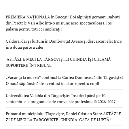
PREMIERĂ NAȚIONALĂ în Bucegi! Doi alpiniști germani, salvați
din Peretele Văii Albe într-o misiune aero spectaculoasă. Jos
pălăria pentru toți cei implicați!
Căldură, dar și furtuni în Dâmbovița! Averse și descărcări electrice
în a doua parte a zilei
ASTĂZI, E MECI LA TÂRGOVIȘTE! CHINDIA ÎȘI CHEAMĂ
SUPORTERII ÎN TRIBUNE
„Vacanța la muzeu” continuă la Curtea Domnească din Târgoviște!
O nouă săptămână de aventură în istorie pentru copii
Universitatea Valahia din Târgoviște: înscrieri până pe 10
septembrie la programele de conversie profesională 2026-2027
Primarul municipiului Târgoviște, Daniel Cristian Stan: ASTĂZI E
ZI DE MECI LA TÂRGOVIȘTE! CHINDIA, GATA DE LUPTĂ!