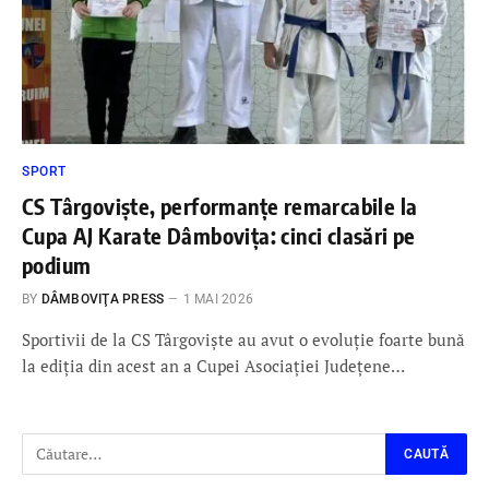
SPORT
CS Târgoviște, performanțe remarcabile la
Cupa AJ Karate Dâmbovița: cinci clasări pe
podium
BY
DÂMBOVIŢA PRESS
1 MAI 2026
Sportivii de la CS Târgoviște au avut o evoluție foarte bună
la ediția din acest an a Cupei Asociației Județene…