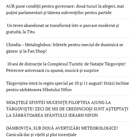
AUR pune condiții pentru guvernare: două tururi la alegeri, mai
puțini parlamentari și tăierea subvențiilor pentru partide
Un teren abandonat se transformă într-o parcare modernă și
gratuită, la Titu
Chindia – Metaloglobus: biletele pentru meciul de duminică se
găsesc și la Fan Shop!
10 ani de distracție la Complexul Turistic de Natație Târgoviște!
Petrecere aniversară cu spumă, muzică și surprize
Târgoviștea intră în regim special pe 10 și 11 august! Străzi închise
pentru sărbătoarea Sfântului Nifon
MOAȘTELE SFINTEI MUCENIȚE FILOFTEIA AJUNG LA
TÂRGOVIȘTE! ZECI DE MII DE CREDINCIOȘI SUNT AȘTEPTAȚI
LA SĂRBĂTOAREA SFÂNTULUI IERARH NIFON
DÂMBOVIȚA, SUB DOUĂ AVERTIZĂRI METEOROLOGICE!
Caniculă dar și vijelii și ploi torențiale