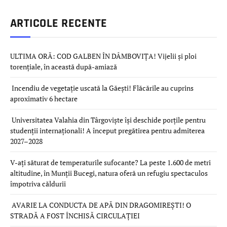
ARTICOLE RECENTE
ULTIMA ORĂ: COD GALBEN ÎN DÂMBOVIȚA! Vijelii și ploi
torențiale, în această după-amiază
Incendiu de vegetație uscată la Găești! Flăcările au cuprins
aproximativ 6 hectare
Universitatea Valahia din Târgoviște își deschide porțile pentru
studenții internaționali! A început pregătirea pentru admiterea
2027–2028
V-ați săturat de temperaturile sufocante? La peste 1.600 de metri
altitudine, în Munții Bucegi, natura oferă un refugiu spectaculos
împotriva căldurii
AVARIE LA CONDUCTA DE APĂ DIN DRAGOMIREȘTI! O
STRADĂ A FOST ÎNCHISĂ CIRCULAȚIEI