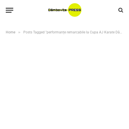
»
Home
Posts Tagged "performanțe remarcabile la Cupa AJ Karate Dâmbovița: cinci clasări pe podium"