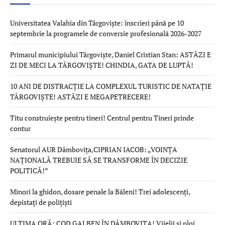
Universitatea Valahia din Târgoviște: înscrieri până pe 10
septembrie la programele de conversie profesională 2026-2027
Primarul municipiului Târgoviște, Daniel Cristian Stan: ASTĂZI E
ZI DE MECI LA TÂRGOVIȘTE! CHINDIA, GATA DE LUPTĂ!
10 ANI DE DISTRACȚIE LA COMPLEXUL TURISTIC DE NATAȚIE
TÂRGOVIȘTE! ASTĂZI E MEGAPETRECERE!
Titu construiește pentru tineri! Centrul pentru Tineri prinde
contur
Senatorul AUR Dâmbovița,CIPRIAN IACOB: „VOINȚA
NAȚIONALĂ TREBUIE SĂ SE TRANSFORME ÎN DECIZIE
POLITICĂ!”
Minori la ghidon, dosare penale la Băleni! Trei adolescenți,
depistați de polițiști
ULTIMA ORĂ: COD GALBEN ÎN DÂMBOVIȚA! Vijelii și ploi