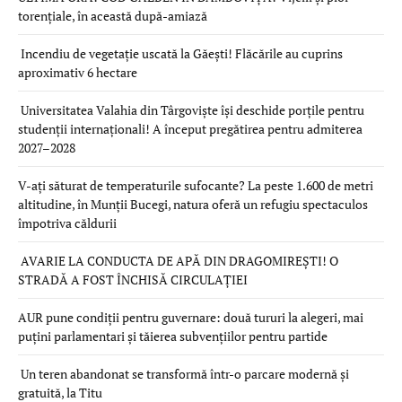
torențiale, în această după-amiază
Incendiu de vegetație uscată la Găești! Flăcările au cuprins
aproximativ 6 hectare
Universitatea Valahia din Târgoviște își deschide porțile pentru
studenții internaționali! A început pregătirea pentru admiterea
2027–2028
V-ați săturat de temperaturile sufocante? La peste 1.600 de metri
altitudine, în Munții Bucegi, natura oferă un refugiu spectaculos
împotriva căldurii
AVARIE LA CONDUCTA DE APĂ DIN DRAGOMIREȘTI! O
STRADĂ A FOST ÎNCHISĂ CIRCULAȚIEI
AUR pune condiții pentru guvernare: două tururi la alegeri, mai
puțini parlamentari și tăierea subvențiilor pentru partide
Un teren abandonat se transformă într-o parcare modernă și
gratuită, la Titu