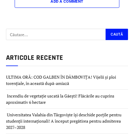
ADD A COMMENT
ARTICOLE RECENTE
ULTIMA ORĂ: COD GALBEN ÎN DÂMBOVIȚA! Vijelii și ploi
torențiale, în această după-amiază
Incendiu de vegetație uscată la Găești! Flăcările au cuprins
aproximativ 6 hectare
Universitatea Valahia din Târgoviște își deschide porțile pentru
studenții internaționali! A început pregătirea pentru admiterea
2027–2028