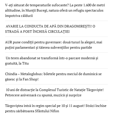
V-ați săturat de temperaturile sufocante? La peste 1.600 de metri
altitudine, în Munții Bucegi, natura oferă un refugiu spectaculos
împotriva căldurii
AVARIE LA CONDUCTA DE APĂ DIN DRAGOMIREȘTI! O
STRADĂ A FOST ÎNCHISĂ CIRCULAȚIEI
AUR pune condiții pentru guvernare: două tururi la alegeri, mai
puțini parlamentari și tăierea subvențiilor pentru partide
Un teren abandonat se transformă într-o parcare modernă și
gratuită, la Titu
Chindia – Metaloglobus: biletele pentru meciul de duminică se
găsesc și la Fan Shop!
10 ani de distracție la Complexul Turistic de Natație Târgoviște!
Petrecere aniversară cu spumă, muzică și surprize
Târgoviștea intră în regim special pe 10 și 11 august! Străzi închise
pentru sărbătoarea Sfântului Nifon