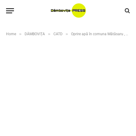
»
»
»
Home
DÂMBOVIȚA
CATD
Oprire apă în comuna Mătăsaru , 27 aprilie 2026