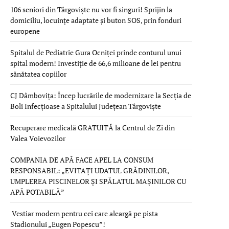
106 seniori din Târgoviște nu vor fi singuri! Sprijin la
domiciliu, locuințe adaptate și buton SOS, prin fonduri
europene
Spitalul de Pediatrie Gura Ocniței prinde conturul unui
spital modern! Investiție de 66,6 milioane de lei pentru
sănătatea copiilor
CJ Dâmbovița: Încep lucrările de modernizare la Secția de
Boli Infecțioase a Spitalului Județean Târgoviște
Recuperare medicală GRATUITĂ la Centrul de Zi din
Valea Voievozilor
COMPANIA DE APĂ FACE APEL LA CONSUM
RESPONSABIL: „EVITAȚI UDATUL GRĂDINILOR,
UMPLEREA PISCINELOR ȘI SPĂLATUL MAȘINILOR CU
APĂ POTABILĂ”
Vestiar modern pentru cei care aleargă pe pista
Stadionului „Eugen Popescu”!