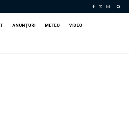
Facebook
X
Instagram
(Twitter)
RT
ANUNȚURI
METEO
VIDEO
I