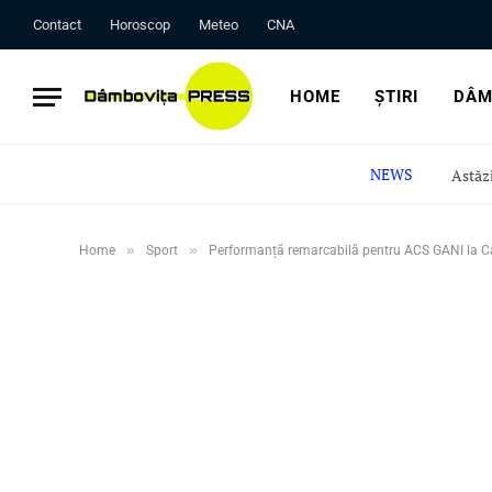
Contact
Horoscop
Meteo
CNA
HOME
ȘTIRI
DÂM
NEWS
»
»
Home
Sport
Performanță remarcabilă pentru ACS GANI la 