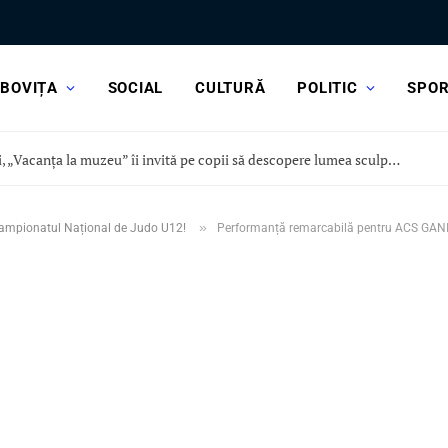
BOVIȚA
SOCIAL
CULTURĂ
POLITIC
SPO
Astăzi, „Vacanța la muzeu” îi invită pe copii să descopere lumea sculpturii, la Curtea Domnească
»
Campionatul Național de Judo U12!
Performanță remarcabilă pentru ACS GAN