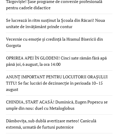
Târgoviște! Șase programe de conversie profesională
pentru cadrele didactice
Se lucrează în ritm susținut la Școala din Răcari! Noua
unitate de învățământ prinde contur
Vecernie cu emoție și credință la Hramul Bisericii din
Gorgota
OPRIREA APEI ÎN GLODENI! Cinci sate rămân fără apă
până joi, 6 august, la ora 14:00
ANUNȚ IMPORTANT PENTRU LOCUITORII ORAȘULUI
TITU! Se fac lucrări de dezinsecție în perioada 10–15
august
CHINDIA, START ACASĂ! Duminică, Eugen Popescu se
umple din nou: duel cu Metaloglobus
Dâmbovița, sub dublă avertizare meteo! Caniculă
extremă, urmată de furtuni puternice