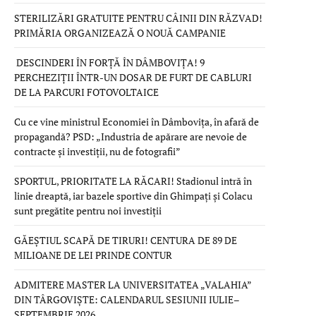
STERILIZĂRI GRATUITE PENTRU CÂINII DIN RĂZVAD!
PRIMĂRIA ORGANIZEAZĂ O NOUĂ CAMPANIE
DESCINDERI ÎN FORȚĂ ÎN DÂMBOVIȚA! 9
PERCHEZIȚII ÎNTR-UN DOSAR DE FURT DE CABLURI
DE LA PARCURI FOTOVOLTAICE
Cu ce vine ministrul Economiei în Dâmbovița, în afară de
propagandă? PSD: „Industria de apărare are nevoie de
contracte și investiții, nu de fotografii”
SPORTUL, PRIORITATE LA RĂCARI! Stadionul intră în
linie dreaptă, iar bazele sportive din Ghimpați și Colacu
sunt pregătite pentru noi investiții
GĂEȘTIUL SCAPĂ DE TIRURI! CENTURA DE 89 DE
MILIOANE DE LEI PRINDE CONTUR
ADMITERE MASTER LA UNIVERSITATEA „VALAHIA”
DIN TÂRGOVIȘTE: CALENDARUL SESIUNII IULIE–
SEPTEMBRIE 2026