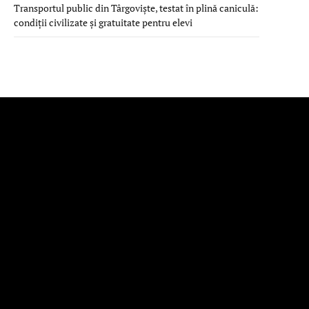
Transportul public din Târgoviște, testat în plină caniculă:
condiții civilizate și gratuitate pentru elevi