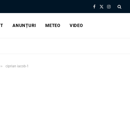
Facebook
X
Instagram
(Twitter)
RT
ANUNȚURI
METEO
VIDEO
»
ciprian iacob-1