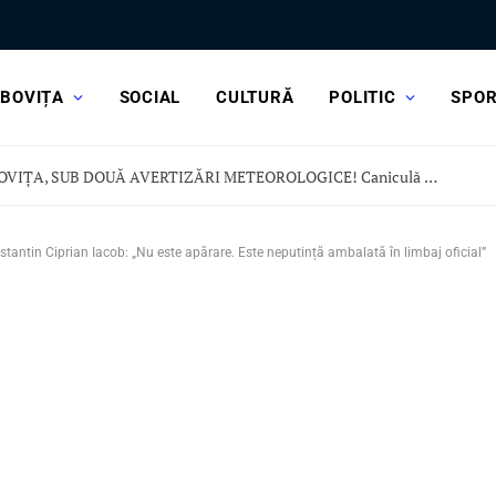
BOVIȚA
SOCIAL
CULTURĂ
POLITIC
SPO
DÂMBOVIȚA, SUB DOUĂ AVERTIZĂRI METEOROLOGICE! Caniculă dar și vijelii și ploi torențiale
antin Ciprian Iacob: „Nu este apărare. Este neputință ambalată în limbaj oficial”