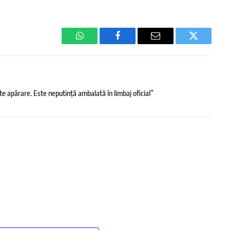
WhatsApp
Facebook
Email
Twitter
e apărare. Este neputință ambalată în limbaj oficial”