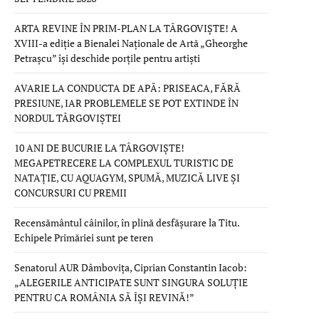
ARTA REVINE ÎN PRIM-PLAN LA TÂRGOVIȘTE! A
XVIII-a ediție a Bienalei Naționale de Artă „Gheorghe
Petrașcu” își deschide porțile pentru artiști
AVARIE LA CONDUCTA DE APĂ: PRISEACA, FĂRĂ
PRESIUNE, IAR PROBLEMELE SE POT EXTINDE ÎN
NORDUL TÂRGOVIȘTEI
10 ANI DE BUCURIE LA TÂRGOVIȘTE!
MEGAPETRECERE LA COMPLEXUL TURISTIC DE
NATAȚIE, CU AQUAGYM, SPUMĂ, MUZICĂ LIVE ȘI
CONCURSURI CU PREMII
Recensământul câinilor, în plină desfășurare la Titu.
Echipele Primăriei sunt pe teren
Senatorul AUR Dâmbovița, Ciprian Constantin Iacob:
„ALEGERILE ANTICIPATE SUNT SINGURA SOLUȚIE
PENTRU CA ROMÂNIA SĂ ÎȘI REVINĂ!”