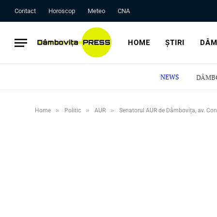
Contact
Horoscop
Meteo
CNA
HOME
ȘTIRI
DÂM
NEWS
»
»
»
Home
Politic
AUR
Senatorul AUR de Dâmbovița, av. Const