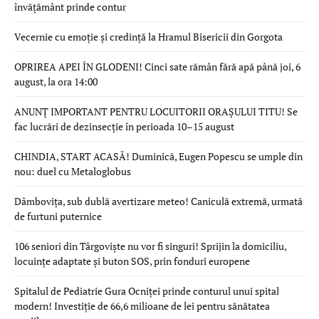
învățământ prinde contur
Vecernie cu emoție și credință la Hramul Bisericii din Gorgota
OPRIREA APEI ÎN GLODENI! Cinci sate rămân fără apă până joi, 6
august, la ora 14:00
ANUNȚ IMPORTANT PENTRU LOCUITORII ORAȘULUI TITU! Se
fac lucrări de dezinsecție în perioada 10–15 august
CHINDIA, START ACASĂ! Duminică, Eugen Popescu se umple din
nou: duel cu Metaloglobus
Dâmbovița, sub dublă avertizare meteo! Caniculă extremă, urmată
de furtuni puternice
106 seniori din Târgoviște nu vor fi singuri! Sprijin la domiciliu,
locuințe adaptate și buton SOS, prin fonduri europene
Spitalul de Pediatrie Gura Ocniței prinde conturul unui spital
modern! Investiție de 66,6 milioane de lei pentru sănătatea