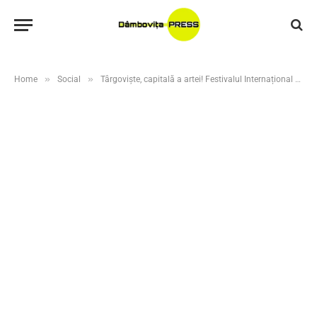
»
»
Home
Social
Târgoviște, capitală a artei! Festivalul Internațional al Artelor Spectacolului „BABEL” revine în 2026