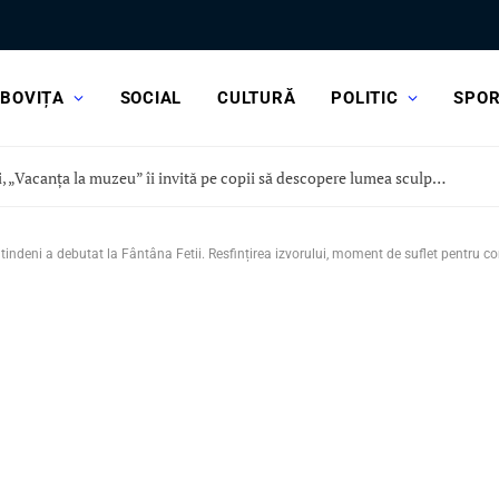
BOVIȚA
SOCIAL
CULTURĂ
POLITIC
SPO
Astăzi, „Vacanța la muzeu” îi invită pe copii să descopere lumea sculpturii, la Curtea Domnească
indeni a debutat la Fântâna Fetii. Resfințirea izvorului, moment de suflet pentru c