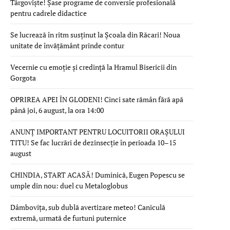
Târgoviște! Șase programe de conversie profesională
pentru cadrele didactice
Se lucrează în ritm susținut la Școala din Răcari! Noua
unitate de învățământ prinde contur
Vecernie cu emoție și credință la Hramul Bisericii din
Gorgota
OPRIREA APEI ÎN GLODENI! Cinci sate rămân fără apă
până joi, 6 august, la ora 14:00
ANUNȚ IMPORTANT PENTRU LOCUITORII ORAȘULUI
TITU! Se fac lucrări de dezinsecție în perioada 10–15
august
CHINDIA, START ACASĂ! Duminică, Eugen Popescu se
umple din nou: duel cu Metaloglobus
Dâmbovița, sub dublă avertizare meteo! Caniculă
extremă, urmată de furtuni puternice