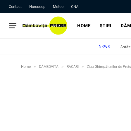
Contact
Horoscop
Meteo
CNA
HOME
ȘTIRI
DÂM
NEWS
»
»
»
Home
DÂMBOVIȚA
RĂCARI
Ziua Ghimpățenilor de Pretut