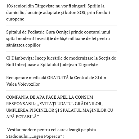
106 seniori din Târgoviște nu vor fi singuri! Sprijin la
domiciliu, locuințe adaptate și buton SOS, prin fonduri
europene
Spitalul de Pediatrie Gura Ocniței prinde conturul unui
spital modern! Investiție de 66,6 milioane de lei pentru
sănătatea copiilor
CJ Dâmbovița: Încep lucrările de modernizare la Secția de
Boli Infecțioase a Spitalului Județean Târgoviște
Recuperare medicală GRATUITĂ la Centrul de Zi din
Valea Voievozilor
COMPANIA DE APĂ FACE APEL LA CONSUM
RESPONSABIL: „EVITAȚI UDATUL GRĂDINILOR,
UMPLEREA PISCINELOR ȘI SPĂLATUL MAȘINILOR CU
APĂ POTABILĂ”
Vestiar modern pentru cei care aleargă pe pista
Stadionului „Eugen Popescu”!